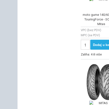
moto gume 140/60
TouringForce - SC
Mitas
VPC (bez PDV)
MPC (sa PDV)
Dodaj u ko
Zaliha: 4 ili više