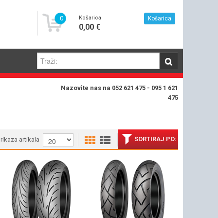
0
Košarica
Košarica
0,00 €
Nazovite nas na 052 621 475 - 095 1 621
475
SORTIRAJ PO:
prikaza artikala