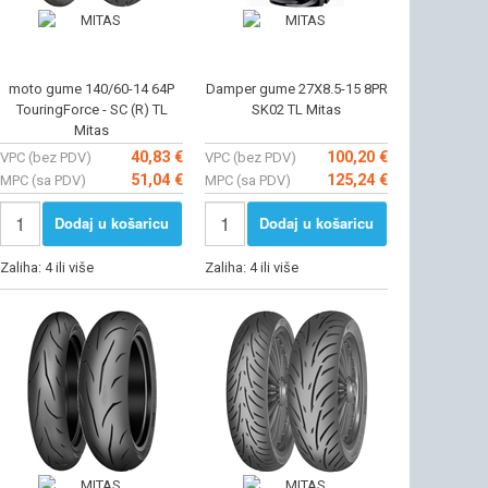
moto gume 140/60-14 64P
Damper gume 27X8.5-15 8PR
TouringForce - SC (R) TL
SK02 TL Mitas
Mitas
40,83 €
100,20 €
VPC (bez PDV)
VPC (bez PDV)
51,04 €
125,24 €
MPC (sa PDV)
MPC (sa PDV)
Dodaj u košaricu
Dodaj u košaricu
Zaliha: 4 ili više
Zaliha: 4 ili više