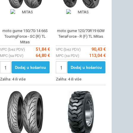
moto gume 150/70-14 66S
moto gume 120/70R19 60W
TouringForce - SC (R) TL
TerraForce - R (F) TL Mitas
Mitas
51,84 €
90,43 €
VPC (bez PDV)
VPC (bez PDV)
64,80 €
113,04 €
MPC (sa PDV)
MPC (sa PDV)
Dodaj u košaricu
Dodaj u košaricu
Zaliha: 4 ili više
Zaliha: 4 ili više