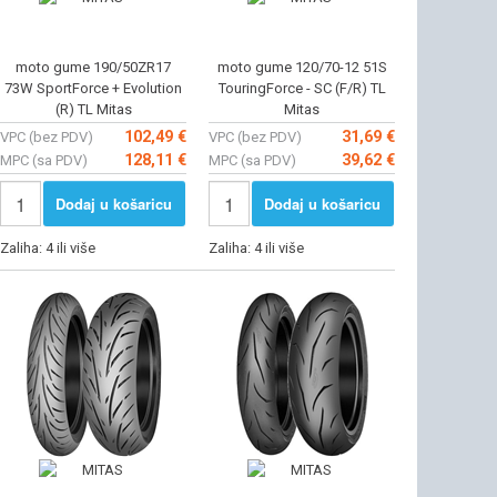
moto gume 190/50ZR17
moto gume 120/70-12 51S
73W SportForce + Evolution
TouringForce - SC (F/R) TL
(R) TL Mitas
Mitas
102,49 €
31,69 €
VPC (bez PDV)
VPC (bez PDV)
128,11 €
39,62 €
MPC (sa PDV)
MPC (sa PDV)
Dodaj u košaricu
Dodaj u košaricu
Zaliha: 4 ili više
Zaliha: 4 ili više