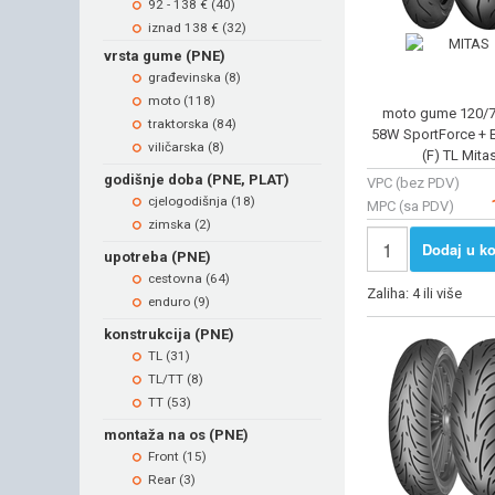
92 - 138 € (40)
iznad 138 € (32)
vrsta gume (PNE)
građevinska (8)
moto (118)
moto gume 120/
traktorska (84)
58W SportForce + E
viličarska (8)
(F) TL Mita
godišnje doba (PNE, PLAT)
VPC (bez PDV)
cjelogodišnja (18)
MPC (sa PDV)
zimska (2)
Dodaj u ko
upotreba (PNE)
cestovna (64)
Zaliha: 4 ili više
enduro (9)
konstrukcija (PNE)
TL (31)
TL/TT (8)
TT (53)
montaža na os (PNE)
Front (15)
Rear (3)