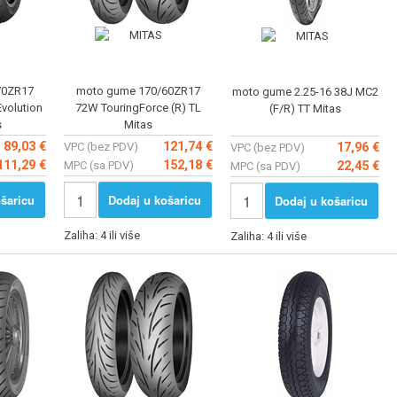
70ZR17
moto gume 170/60ZR17
moto gume 2.25-16 38J MC2
volution
72W TouringForce (R) TL
(F/R) TT Mitas
s
Mitas
89,03 €
121,74 €
VPC (bez PDV)
17,96 €
VPC (bez PDV)
111,29 €
152,18 €
MPC (sa PDV)
22,45 €
MPC (sa PDV)
šaricu
Dodaj u košaricu
Dodaj u košaricu
Zaliha: 4 ili više
Zaliha: 4 ili više