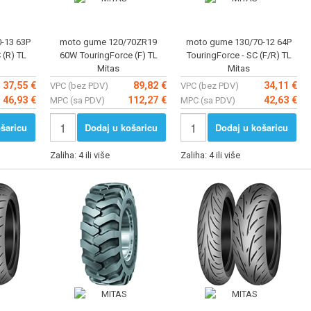
-13 63P
moto gume 120/70ZR19
moto gume 130/70-12 64P
 (R) TL
60W TouringForce (F) TL
TouringForce - SC (F/R) TL
Mitas
Mitas
37,55 €
89,82 €
34,11 €
VPC (bez PDV)
VPC (bez PDV)
46,93 €
112,27 €
42,63 €
MPC (sa PDV)
MPC (sa PDV)
šaricu
Dodaj u košaricu
Dodaj u košaricu
Zaliha: 4 ili više
Zaliha: 4 ili više