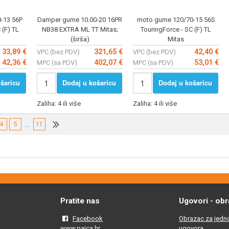
-13 56P
Damper gume 10.00-20 16PR
moto gume 120/70-15 56S
 (F) TL
NB38 EXTRA ML TT Mitas;
TouringForce - SC (F) TL
(širša)
Mitas
33,89 €
321,65 €
42,40 €
VPC (bez PDV)
VPC (bez PDV)
42,36 €
402,07 €
53,01 €
MPC (sa PDV)
MPC (sa PDV)
šaricu
Dodaj u košaricu
Dodaj u košaricu
Zaliha: 4 ili više
Zaliha: 4 ili više
4
5
…
11
Pratite nas
Ugovori - obr
Facebook
Obrazac za jedno
www.pajca.hr
ugovora