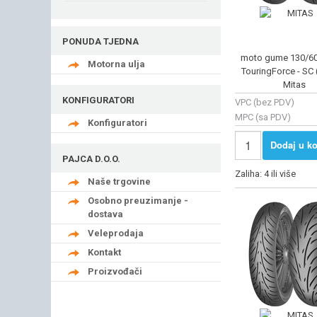
PONUDA TJEDNA
moto gume 130/60
Motorna ulja
TouringForce - SC 
Mitas
KONFIGURATORI
VPC (bez PDV)
MPC (sa PDV)
Konfiguratori
Dodaj u ko
PAJCA D.O.O.
Zaliha: 4 ili više
Naše trgovine
Osobno preuzimanje -
dostava
Veleprodaja
Kontakt
Proizvođači