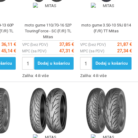
-13 60P
moto gume 110/70-16 52P
moto gume 3.50-10 59J B14
(F/R) TL
TouringForce - SC (F/R) TL
(F/R) TT Mitas
Mitas
36,11 €
37,85 €
21,87 €
VPC (bez PDV)
VPC (bez PDV)
45,14 €
47,31 €
27,34 €
MPC (sa PDV)
MPC (sa PDV)
šaricu
Dodaj u košaricu
Dodaj u košaricu
Zaliha: 4 ili više
Zaliha: 4 ili više