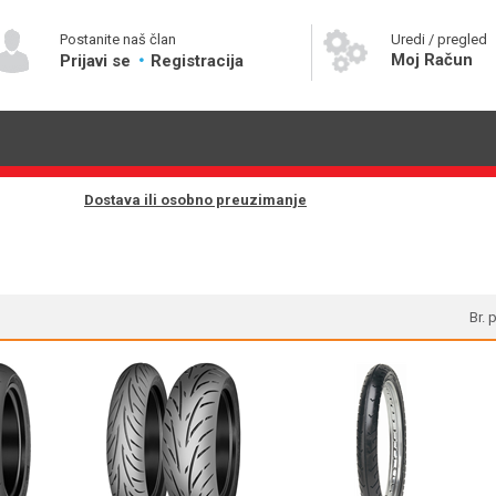
Postanite naš član
Uredi / pregled
Moj Račun
Prijavi se
Registracija
Dostava ili osobno preuzimanje
Br. 