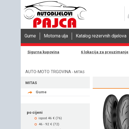
Gume
Motorna ulja
Katalog rezervnih dijelova
Sigurna kupovina
6 lokacija za preuzimanje
AUTO-MOTO TRGOVINA
-
MITAS
MITAS
Gume
po cijeni
ispod 46 € (76)
46 - 92 € (72)