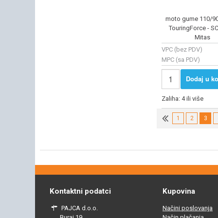
moto gume 110/90
TouringForce - SC
Mitas
VPC (bez PDV)
MPC (sa PDV)
Dodaj u ko
Zaliha: 4 ili više
1
2
3
Kontaktni podatci
Kupovina
PAJCA d.o.o.
Načini poslovanja
Buraj 19,
Način plačanja