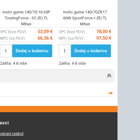
moto gume 140/70-16 65P
moto gume 140/70ZR17
TouringForce - SC (R) TL
66W SportForce + (R) TL
Mitas
Mitas
53,09 €
78,00 €
VPC (bez PDV)
VPC (bez PDV)
66,36 €
97,50 €
MPC (sa PDV)
MPC (sa PDV)
Dodaj u košaricu
Dodaj u košaricu
Zaliha: 4 ili više
Zaliha: 4 ili više
asci
strani raskid