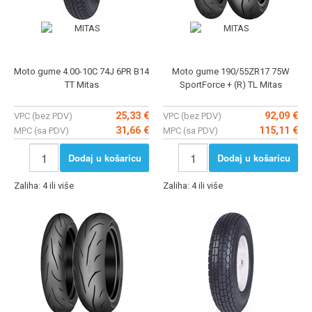
Moto gume 4.00-10C 74J 6PR B14
Moto gume 190/55ZR17 75W
TT Mitas
SportForce + (R) TL Mitas
25,33 €
92,09 €
VPC (bez PDV)
VPC (bez PDV)
31,66 €
115,11 €
MPC (sa PDV)
MPC (sa PDV)
Dodaj u košaricu
Dodaj u košaricu
Zaliha: 4 ili više
Zaliha: 4 ili više