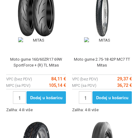
Moto gume 160/60ZR17 69W
Moto gume 2.75-18 42P MC7 TT
SportForce + (R) TL Mitas
Mitas
84,11 €
29,37 €
VPC (bez PDV)
VPC (bez PDV)
105,14 €
36,72 €
MPC (sa PDV)
MPC (sa PDV)
Dodaj u košaricu
Dodaj u košaricu
Zaliha: 4 ili više
Zaliha: 4 ili više