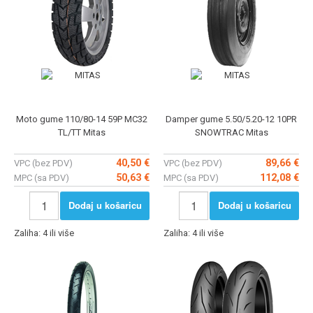
Moto gume 110/80-14 59P MC32
Damper gume 5.50/5.20-12 10PR
TL/TT Mitas
SNOWTRAC Mitas
40,50 €
89,66 €
VPC (bez PDV)
VPC (bez PDV)
50,63 €
112,08 €
MPC (sa PDV)
MPC (sa PDV)
Dodaj u košaricu
Dodaj u košaricu
Zaliha: 4 ili više
Zaliha: 4 ili više