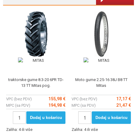
traktorske gume 8.3-20 6PR TD-
Moto gume 2.25-16 38J B8 TT
13 TT Mitas pog.
Mitas
155,98 €
17,17 €
VPC (bez PDV)
VPC (bez PDV)
194,98 €
21,47 €
MPC (sa PDV)
MPC (sa PDV)
Dodaj u košaricu
Dodaj u košaricu
Zaliha: 4 ili više
Zaliha: 4 ili više