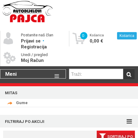
Postanite naš član
0
Košarica
Košarica
Prijavi se
0,00 €
Registracija
Uredi / pregled
Moj Račun
Meni
Gume
MITAS
Motorna ulja
Gume
Katalog rezervnih dijelova
FILTRIRAJ PO AKCIJI
SORTIRAJ PO: