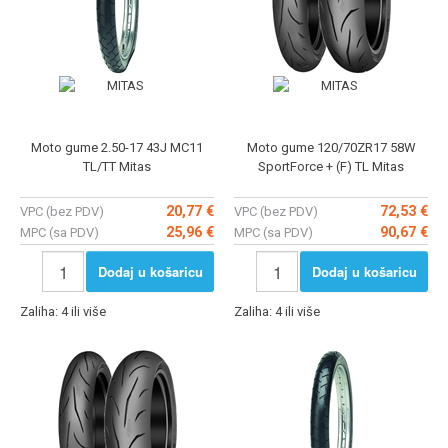
Moto gume 2.50-17 43J MC11
Moto gume 120/70ZR17 58W
TL/TT Mitas
SportForce + (F) TL Mitas
20,77 €
72,53 €
VPC (bez PDV)
VPC (bez PDV)
25,96 €
90,67 €
MPC (sa PDV)
MPC (sa PDV)
Dodaj u košaricu
Dodaj u košaricu
Zaliha: 4 ili više
Zaliha: 4 ili više