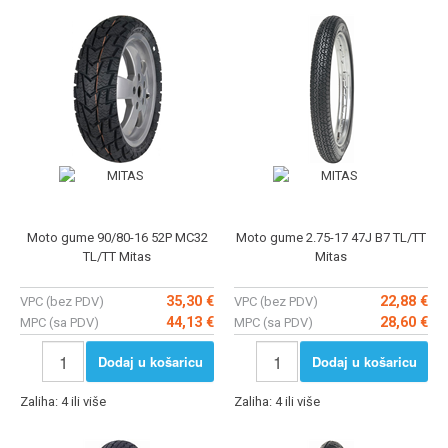
Moto gume 90/80-16 52P MC32
Moto gume 2.75-17 47J B7 TL/TT
TL/TT Mitas
Mitas
35,30 €
22,88 €
VPC (bez PDV)
VPC (bez PDV)
44,13 €
28,60 €
MPC (sa PDV)
MPC (sa PDV)
Dodaj u košaricu
Dodaj u košaricu
Zaliha: 4 ili više
Zaliha: 4 ili više