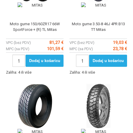
Moto gume 150/60ZR17 66W
Moto gume 3.50-8 46J 4PR B13
SportForce + (R) TL Mitas
TT Mitas
81,27 €
19,03 €
VPC (bez PDV)
VPC (bez PDV)
101,59 €
23,78 €
MPC (sa PDV)
MPC (sa PDV)
Dodaj u košaricu
Dodaj u košaricu
Zaliha: 4 ili više
Zaliha: 4 ili više