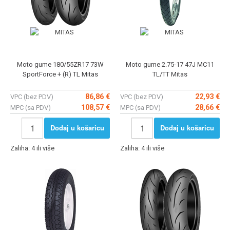
Moto gume 180/55ZR17 73W
Moto gume 2.75-17 47J MC11
SportForce + (R) TL Mitas
TL/TT Mitas
86,86 €
22,93 €
VPC (bez PDV)
VPC (bez PDV)
108,57 €
28,66 €
MPC (sa PDV)
MPC (sa PDV)
Dodaj u košaricu
Dodaj u košaricu
Zaliha: 4 ili više
Zaliha: 4 ili više