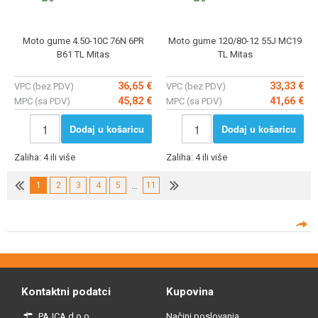
Moto gume 4.50-10C 76N 6PR
Moto gume 120/80-12 55J MC19
B61 TL Mitas
TL Mitas
36,65 €
33,33 €
VPC (bez PDV)
VPC (bez PDV)
45,82 €
41,66 €
MPC (sa PDV)
MPC (sa PDV)
Dodaj u košaricu
Dodaj u košaricu
Zaliha: 4 ili više
Zaliha: 4 ili više
1
2
3
4
5
…
11
Kontaktni podatci
Kupovina
PAJCA d.o.o.
Načini poslovanja