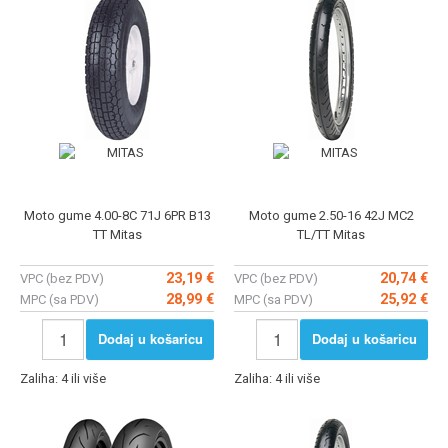
Moto gume 4.00-8C 71J 6PR B13
Moto gume 2.50-16 42J MC2
TT Mitas
TL/TT Mitas
23,19 €
20,74 €
VPC (bez PDV)
VPC (bez PDV)
28,99 €
25,92 €
MPC (sa PDV)
MPC (sa PDV)
Dodaj u košaricu
Dodaj u košaricu
Zaliha: 4 ili više
Zaliha: 4 ili više