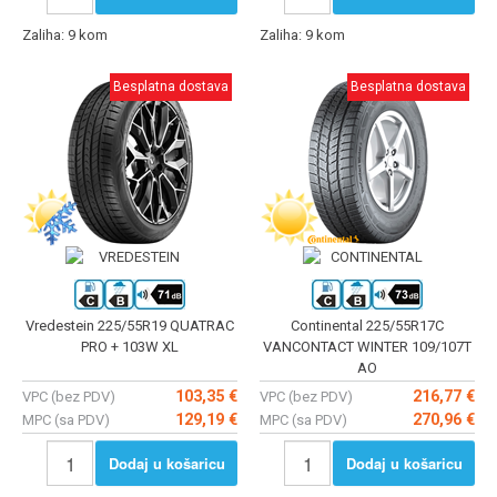
Zaliha: 9 kom
Zaliha: 9 kom
Besplatna dostava
Besplatna dostava
Vredestein 225/55R19 QUATRAC
Continental 225/55R17C
PRO + 103W XL
VANCONTACT WINTER 109/107T
AO
103,35 €
216,77 €
VPC (bez PDV)
VPC (bez PDV)
129,19 €
270,96 €
MPC (sa PDV)
MPC (sa PDV)
Dodaj u košaricu
Dodaj u košaricu