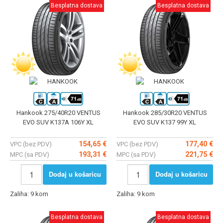
Besplatna dostava
Besplatna dostava
Hankook 275/40R20 VENTUS
Hankook 285/30R20 VENTUS
EVO SUV K137A 106Y XL
EVO SUV K137 99Y XL
154,65 €
177,40 €
VPC (bez PDV)
VPC (bez PDV)
193,31 €
221,75 €
MPC (sa PDV)
MPC (sa PDV)
Dodaj u košaricu
Dodaj u košaricu
Zaliha: 9 kom
Zaliha: 9 kom
Besplatna dostava
Besplatna dostava