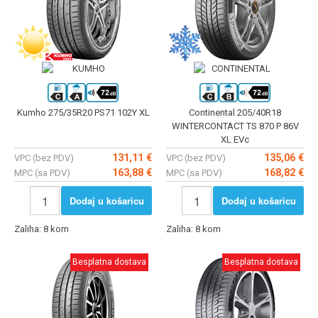
Kumho 275/35R20 PS71 102Y XL
Continental 205/40R18
WINTERCONTACT TS 870 P 86V
XL EVc
131,11 €
135,06 €
VPC (bez PDV)
VPC (bez PDV)
163,88 €
168,82 €
MPC (sa PDV)
MPC (sa PDV)
Dodaj u košaricu
Dodaj u košaricu
Zaliha: 8 kom
Zaliha: 8 kom
Besplatna dostava
Besplatna dostava