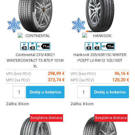
Continental 235/45R21
Hankook 205/65R15C WINTER
WINTERCONTACT TS 870 P 101W
I*CEPT LV RW12 102/100T
XL
298,99 €
96,16 €
VPC (bez PDV)
VPC (bez PDV)
373,74 €
120,20 €
MPC (sa PDV)
MPC (sa PDV)
Dodaj u košaricu
Dodaj u košaricu
Zaliha: 8 kom
Zaliha: 8 kom
Besplatna dostava
Besplatna dostava