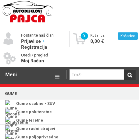
Postanite naš član
0
Košarica
Košarica
Prijavi se
0,00 €
Registracija
Uredi / pregled
Moj Račun
Meni
Gume
GUME
Motorna ulja
Gume osobne - SUV
Katalog rezervnih dijelova
Gume poluteretne
Gume teretne
Gume radni strojevi
Gume poljoprivredne