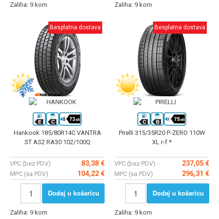
Zaliha: 9 kom
Zaliha: 9 kom
Besplatna dostava
Besplatna dostava
Hankook 185/80R14C VANTRA
Pirelli 315/35R20 P-ZERO 110W
ST AS2 RA30 102/100Q
XL r-f *
83,38 €
237,05 €
VPC (bez PDV)
VPC (bez PDV)
104,22 €
296,31 €
MPC (sa PDV)
MPC (sa PDV)
Dodaj u košaricu
Dodaj u košaricu
Zaliha: 9 kom
Zaliha: 9 kom