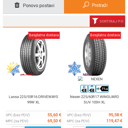
Pretraži
Ponovo postavi
SORTIRAJ PO:
Besplatna dostava
Besplatna dostava
Lassa 225/55R16 DRIVEWAYS
Nexen 225/60R17 WINGUARD
99W XL
SUV 103H XL
55,60 €
95,58 €
VPC (bez PDV)
VPC (bez PDV)
69,50 €
119,47 €
MPC (sa PDV)
MPC (sa PDV)