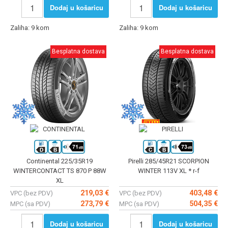
Dodaj u košaricu
Dodaj u košaricu
Zaliha: 9 kom
Zaliha: 9 kom
Besplatna dostava
Besplatna dostava
Continental 225/35R19
Pirelli 285/45R21 SCORPION
WINTERCONTACT TS 870 P 88W
WINTER 113V XL * r-f
XL
219,03 €
403,48 €
VPC (bez PDV)
VPC (bez PDV)
273,79 €
504,35 €
MPC (sa PDV)
MPC (sa PDV)
Dodaj u košaricu
Dodaj u košaricu