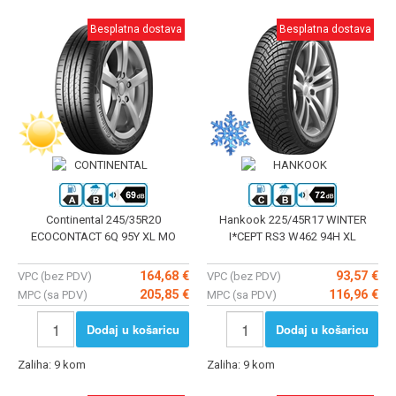
Besplatna dostava
Besplatna dostava
Continental 245/35R20
Hankook 225/45R17 WINTER
ECOCONTACT 6Q 95Y XL MO
I*CEPT RS3 W462 94H XL
164,68 €
93,57 €
VPC (bez PDV)
VPC (bez PDV)
205,85 €
116,96 €
MPC (sa PDV)
MPC (sa PDV)
Dodaj u košaricu
Dodaj u košaricu
Zaliha: 9 kom
Zaliha: 9 kom