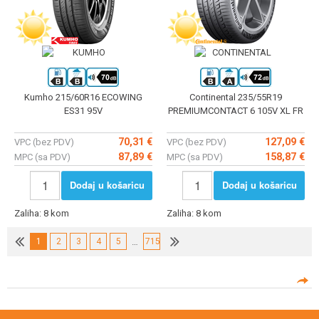
Kumho 215/60R16 ECOWING
Continental 235/55R19
ES31 95V
PREMIUMCONTACT 6 105V XL FR
70,31 €
127,09 €
VPC (bez PDV)
VPC (bez PDV)
87,89 €
158,87 €
MPC (sa PDV)
MPC (sa PDV)
Dodaj u košaricu
Dodaj u košaricu
Zaliha: 8 kom
Zaliha: 8 kom
1
2
3
4
5
…
715