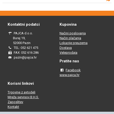
Kontaktni podatci
Kupovina
PAJCA d.o.o.
Načini poslovanja
Buraj 19,
Način plačanja
52000 Pazin
Lokacije preuzema
TEL: 052 621 475
Dostava
FAX: 052 616 286
Veleprodaja
pazin@pajca.hr
Pratite nas
Facebook
www.pajca.hr
Korisni linkovi
Trgovine z avtodeli
Mreža servisov B.H.S.
Zaposlitev
Kontakt