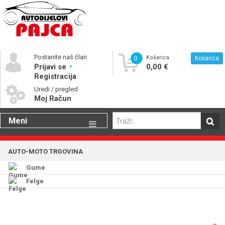
Postanite naš član
0
Košarica
Košarica
Prijavi se
0,00 €
Registracija
Uredi / pregled
Moj Račun
Meni
Gume
AUTO-MOTO TRGOVINA
Motorna ulja
Gume
Katalog rezervnih dijelova
Felge