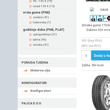
90 - 135 € (79)
iznad 135 € (13)
vrsta gume (PNE)
osobna (41)
traktorska (1)
Zimske gume 175/6
godišnje doba (PNE, PLAT)
Eskimo S3+ m+s
cjelogodišnja (31)
ljetna (96)
VPC (bez PDV)
zimska (41)
MPC (sa PDV)
Dodaj u ko
PONUDA TJEDNA
Zaliha: 50+ kom
Motorna ulja
KONFIGURATORI
Konfiguratori
PAJCA D.O.O.