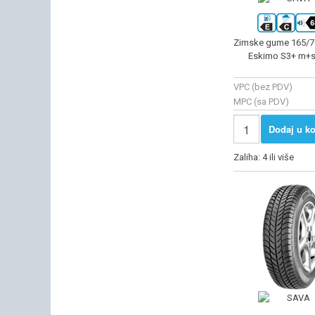
Zimske gume 165/7
Eskimo S3+ m+s
VPC (bez PDV)
MPC (sa PDV)
Dodaj u ko
Zaliha: 4 ili više