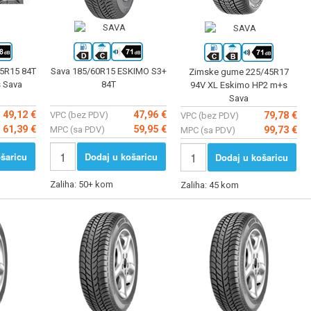
5R15 84T
Sava 185/60R15 ESKIMO S3+
Zimske gume 225/45R17
 Sava
84T
94V XL Eskimo HP2 m+s
Sava
49,12 €
47,96 €
VPC (bez PDV)
79,78 €
VPC (bez PDV)
61,39 €
59,95 €
MPC (sa PDV)
99,73 €
MPC (sa PDV)
šaricu
Dodaj u košaricu
Dodaj u košaricu
Zaliha: 50+ kom
Zaliha: 45 kom