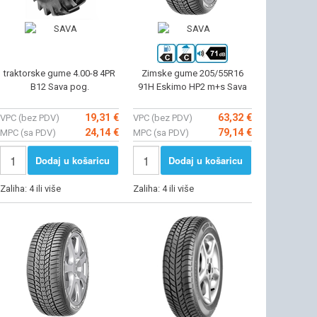
traktorske gume 4.00-8 4PR
Zimske gume 205/55R16
B12 Sava pog.
91H Eskimo HP2 m+s Sava
19,31 €
63,32 €
VPC (bez PDV)
VPC (bez PDV)
24,14 €
79,14 €
MPC (sa PDV)
MPC (sa PDV)
Dodaj u košaricu
Dodaj u košaricu
Zaliha: 4 ili više
Zaliha: 4 ili više