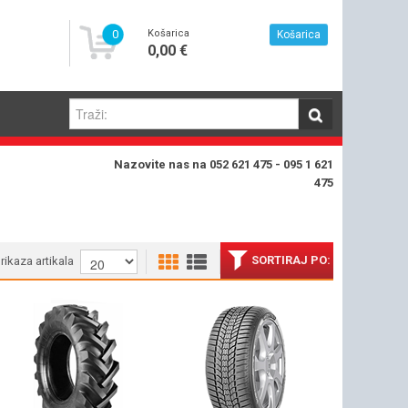
0
Košarica
Košarica
0,00 €
Nazovite nas na 052 621 475 - 095 1 621
475
SORTIRAJ PO:
prikaza artikala