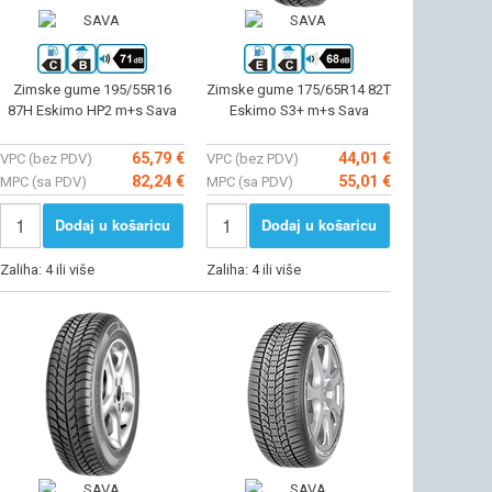
Zimske gume 195/55R16
Zimske gume 175/65R14 82T
87H Eskimo HP2 m+s Sava
Eskimo S3+ m+s Sava
65,79 €
44,01 €
VPC (bez PDV)
VPC (bez PDV)
82,24 €
55,01 €
MPC (sa PDV)
MPC (sa PDV)
Dodaj u košaricu
Dodaj u košaricu
Zaliha: 4 ili više
Zaliha: 4 ili više