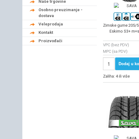
Naše trgovine
Osobno preuzimanje -
dostava
Veleprodaja
Zimske gume 205/5
Eskimo S3+ m+s
Kontakt
Proizvođači
VPC (bez PDV)
MPC (sa PDV)
Dodaj u ko
Zaliha: 4 ili više