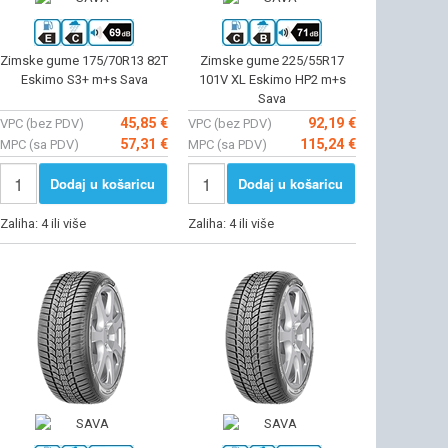
Zimske gume 175/70R13 82T
Zimske gume 225/55R17
Eskimo S3+ m+s Sava
101V XL Eskimo HP2 m+s
Sava
45,85 €
92,19 €
VPC (bez PDV)
VPC (bez PDV)
57,31 €
115,24 €
MPC (sa PDV)
MPC (sa PDV)
Dodaj u košaricu
Dodaj u košaricu
Zaliha: 4 ili više
Zaliha: 4 ili više