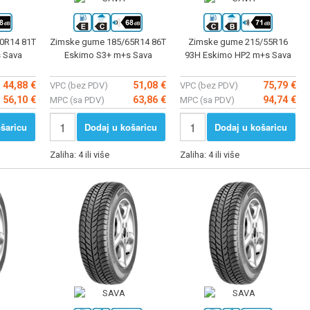
0R14 81T
Zimske gume 185/65R14 86T
Zimske gume 215/55R16
 Sava
Eskimo S3+ m+s Sava
93H Eskimo HP2 m+s Sava
44,88 €
51,08 €
75,79 €
VPC (bez PDV)
VPC (bez PDV)
56,10 €
63,86 €
94,74 €
MPC (sa PDV)
MPC (sa PDV)
šaricu
Dodaj u košaricu
Dodaj u košaricu
Zaliha: 4 ili više
Zaliha: 4 ili više