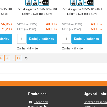
0R15 88T
Zimske gume 165/65R14 79T
Zimske gume 185/60R14 82T
 Sava
Eskimo S3+ m+s Sava
Eskimo S3+ m+s Sava
56,96 €
48,08 €
48,08 €
VPC (bez PDV)
VPC (bez PDV)
71,20 €
60,10 €
60,10 €
MPC (sa PDV)
MPC (sa PDV)
šaricu
Dodaj u košaricu
Dodaj u košaricu
Zaliha: 4 ili više
Zaliha: 4 ili više
4
5
…
10
Pratite nas
Ugovori - obr
Facebook
Obrazac za jedno
www.pajca.hr
ugovora