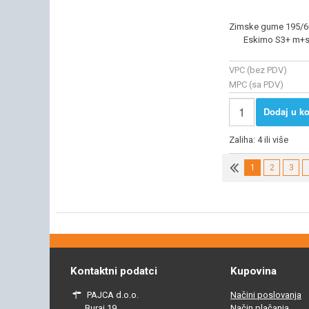
Zimske gume 195/6
Eskimo S3+ m+s
VPC (bez PDV)
MPC (sa PDV)
Dodaj u ko
Zaliha: 4 ili više
1
2
3
Kontaktni podatci
Kupovina
PAJCA d.o.o.
Načini poslovanja
Buraj 19,
Način plačanja