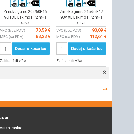
Zimske gume 205/60R16
Zimske gume 215/55R17
96H XL Eskimo HP2 m+s
98V XL Eskimo HP2 m+s
Sava
Sava
70,59 €
90,09 €
VPC (bez PDV)
VPC (bez PDV)
88,23 €
112,61 €
MPC (sa PDV)
MPC (sa PDV)
Dodaj u košaricu
Dodaj u košaricu
Zaliha: 4 ili više
Zaliha: 4 ili više
asci
strani raskid