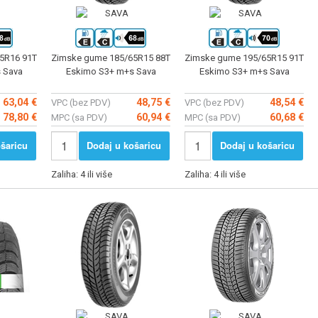
5R16 91T
Zimske gume 185/65R15 88T
Zimske gume 195/65R15 91T
 Sava
Eskimo S3+ m+s Sava
Eskimo S3+ m+s Sava
63,04 €
48,75 €
48,54 €
VPC (bez PDV)
VPC (bez PDV)
78,80 €
60,94 €
60,68 €
MPC (sa PDV)
MPC (sa PDV)
šaricu
Dodaj u košaricu
Dodaj u košaricu
Zaliha: 4 ili više
Zaliha: 4 ili više