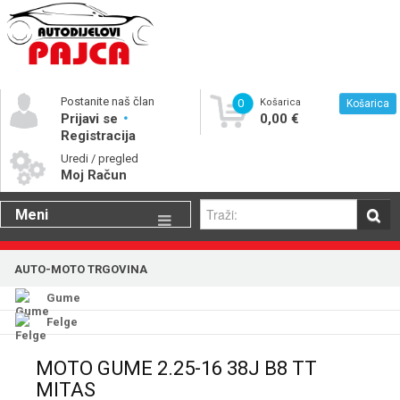
Postanite naš član
0
Košarica
Košarica
Prijavi se
0,00 €
Registracija
Uredi / pregled
Moj Račun
Meni
Gume
AUTO-MOTO TRGOVINA
Motorna ulja
Gume
Katalog rezervnih dijelova
Felge
MOTO GUME 2.25-16 38J B8 TT
MITAS