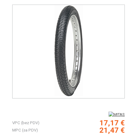
17,17 €
VPC (bez PDV)
21,47 €
MPC (sa PDV)