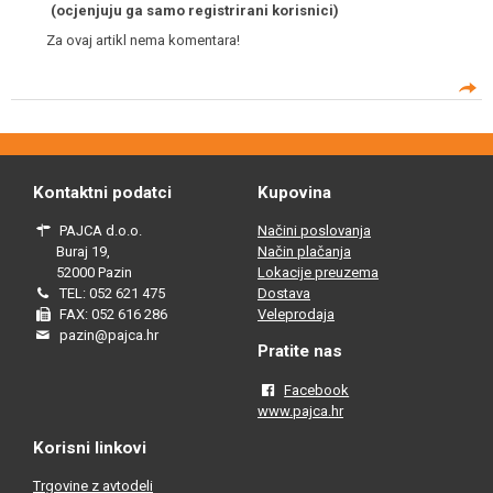
(ocjenjuju ga samo registrirani korisnici)
Za ovaj artikl nema komentara!
Kontaktni podatci
Kupovina
PAJCA d.o.o.
Načini poslovanja
Buraj 19,
Način plačanja
52000 Pazin
Lokacije preuzema
TEL: 052 621 475
Dostava
FAX: 052 616 286
Veleprodaja
pazin@pajca.hr
Pratite nas
Facebook
www.pajca.hr
Korisni linkovi
Trgovine z avtodeli