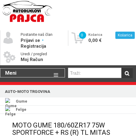
Postanite naš član
0
Košarica
Košarica
Prijavi se
0,00 €
Registracija
Uredi / pregled
Moj Račun
Meni
Gume
AUTO-MOTO TRGOVINA
Motorna ulja
Gume
Katalog rezervnih dijelova
Felge
MOTO GUME 180/60ZR17 75W
SPORTFORCE + RS (R) TL MITAS