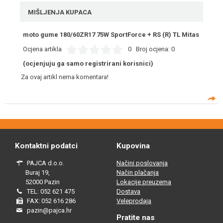
MIŠLJENJA KUPACA
moto gume 180/60ZR17 75W SportForce + RS (R) TL Mitas
Ocjena artikla
0
Broj ocjena:
0
(ocjenjuju ga samo registrirani korisnici)
Za ovaj artikl nema komentara!
Kontaktni podatci
Kupovina
PAJCA d.o.o.
Načini poslovanja
Buraj 19,
Način plačanja
52000 Pazin
Lokacije preuzema
TEL: 052 621 475
Dostava
FAX: 052 616 286
Veleprodaja
pazin@pajca.hr
Pratite nas