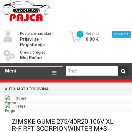
Postanite naš član
0
Košarica
Košarica
Prijavi se
0,00 €
Registracija
Uredi / pregled
Moj Račun
Meni
Gume
AUTO-MOTO TRGOVINA
Motorna ulja
Gume
Katalog rezervnih dijelova
Felge
ZIMSKE GUME 275/40R20 106V XL
R-F RFT SCORPIONWINTER M+S