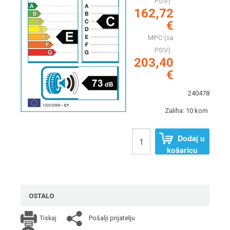
PDV)
162,72
€
MPC (sa
PDV)
203,40
€
240478
Zaliha: 10 kom
Dodaj u
košaricu
OSTALO
Pošalji prijatelju
Tiskaj