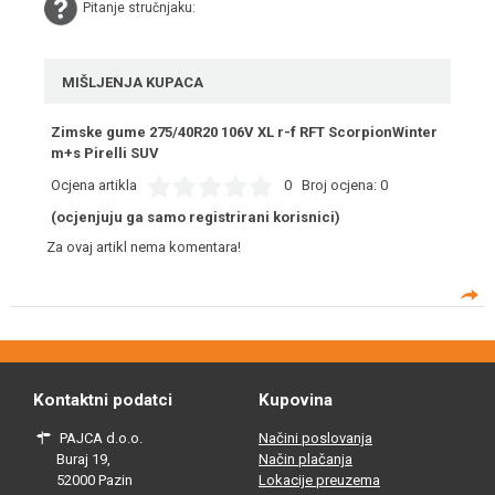
Pitanje stručnjaku:
MIŠLJENJA KUPACA
Zimske gume 275/40R20 106V XL r-f RFT ScorpionWinter
m+s Pirelli SUV
Ocjena artikla
0
Broj ocjena:
0
(ocjenjuju ga samo registrirani korisnici)
Za ovaj artikl nema komentara!
Kontaktni podatci
Kupovina
PAJCA d.o.o.
Načini poslovanja
Buraj 19,
Način plačanja
52000 Pazin
Lokacije preuzema