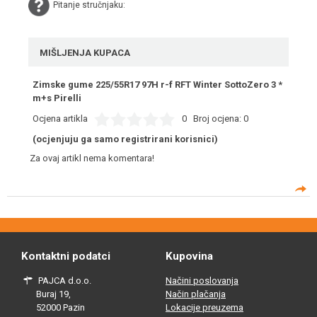
Pitanje stručnjaku:
MIŠLJENJA KUPACA
Zimske gume 225/55R17 97H r-f RFT Winter SottoZero 3 *
m+s Pirelli
Ocjena artikla
0
Broj ocjena:
0
(ocjenjuju ga samo registrirani korisnici)
Za ovaj artikl nema komentara!
Kontaktni podatci
Kupovina
PAJCA d.o.o.
Načini poslovanja
Buraj 19,
Način plačanja
52000 Pazin
Lokacije preuzema