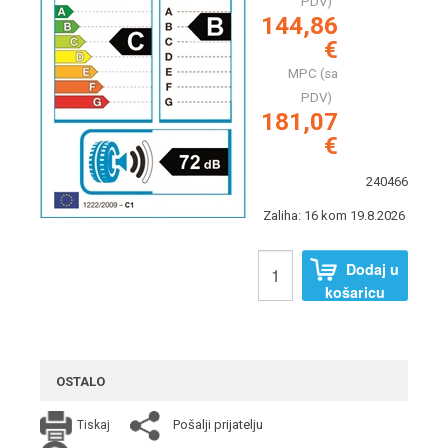
PDV)
144,86
€
MPC (sa
PDV)
181,07
€
240466
Zaliha: 16 kom 19.8.2026
Dodaj u
košaricu
OSTALO
Pošalji prijatelju
Tiskaj