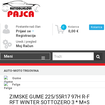
Postanite naš član
0
Košarica
Košarica
Prijavi se
0,00 €
Registracija
Uredi / pregled
Moj Račun
Meni
Gume
AUTO-MOTO TRGOVINA
Motorna ulja
Gume
Katalog rezervnih dijelova
Felge
ZIMSKE GUME 225/55R17 97H R-F
RFT WINTER SOTTOZERO 3 * M+S