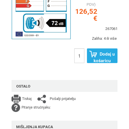
PDV)
126,52
€
267061
Zaliha: 4 ili više
Dodaj u
košaricu
OSTALO
Pošalji prijatelju
Tiskaj
Pitanje stručnjaku:
MIŠLJENJA KUPACA