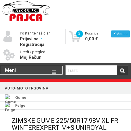
Postanite naš član
0
Košarica
Košarica
Prijavi se
0,00 €
Registracija
Uredi / pregled
Moj Račun
Meni
Gume
AUTO-MOTO TRGOVINA
Motorna ulja
Gume
Katalog rezervnih dijelova
Felge
ZIMSKE GUME 225/50R17 98V XL FR
WINTEREXPERT M+S UNIROYAL