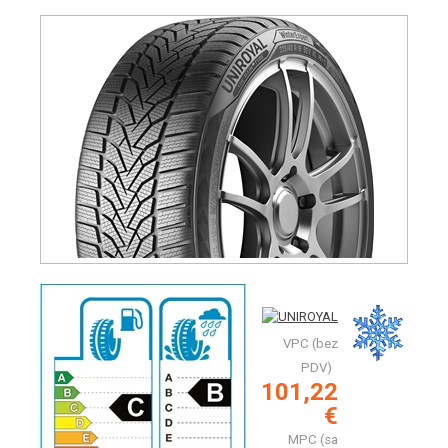
VPC (bez
PDV)
101,22
€
MPC (sa