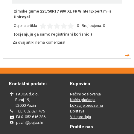
zimske gume 225/50R17 98V XL FR WinterExpert m+s
Uniroyal
Ocjena artikla
0
Broj ocjena:
0
(ocjenjuju ga samo registrirani korisnici)
Za ovaj artikl nema komentara!
Kontaktni podatci
Kupovina
PAJCA d.o.o.
Načini poslovanja
Buraj 19,
Način plačanja
52000 Pazin
Lokacije preuzema
TEL: 052 621 475
Dostava
FAX: 052 616 286
Veleprodaja
pazin@pajca.hr
Pratite nas