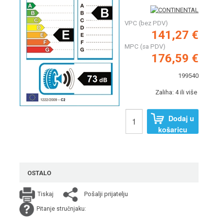
VPC (bez PDV)
141,27 €
MPC (sa PDV)
176,59 €
199540
Zaliha: 4 ili više
Dodaj u
košaricu
OSTALO
Pošalji prijatelju
Tiskaj
Pitanje stručnjaku: