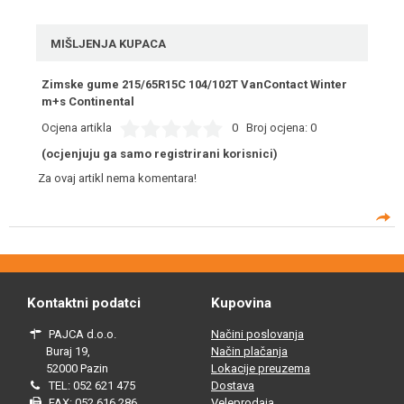
MIŠLJENJA KUPACA
Zimske gume 215/65R15C 104/102T VanContact Winter
m+s Continental
Ocjena artikla
0
Broj ocjena:
0
(ocjenjuju ga samo registrirani korisnici)
Za ovaj artikl nema komentara!
Kontaktni podatci
Kupovina
PAJCA d.o.o.
Načini poslovanja
Buraj 19,
Način plačanja
52000 Pazin
Lokacije preuzema
TEL: 052 621 475
Dostava
FAX: 052 616 286
Veleprodaja