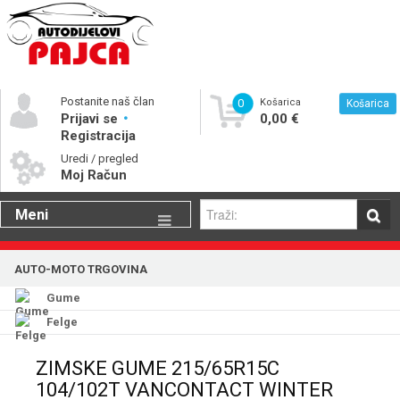
Postanite naš član
0
Košarica
Košarica
Prijavi se
0,00 €
Registracija
Uredi / pregled
Moj Račun
Meni
Gume
AUTO-MOTO TRGOVINA
Motorna ulja
Gume
Katalog rezervnih dijelova
Felge
ZIMSKE GUME 215/65R15C
104/102T VANCONTACT WINTER