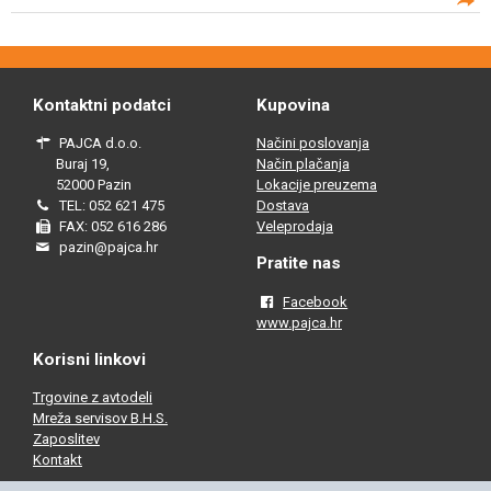
Kontaktni podatci
Kupovina
PAJCA d.o.o.
Načini poslovanja
Buraj 19,
Način plačanja
52000 Pazin
Lokacije preuzema
TEL: 052 621 475
Dostava
FAX: 052 616 286
Veleprodaja
pazin@pajca.hr
Pratite nas
Facebook
www.pajca.hr
Korisni linkovi
Trgovine z avtodeli
Mreža servisov B.H.S.
Zaposlitev
Kontakt