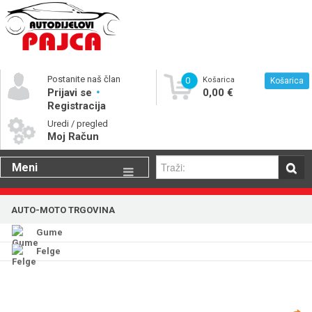
Postanite naš član
0
Košarica
Košarica
Prijavi se
0,00 €
Registracija
Uredi / pregled
Moj Račun
Meni
Gume
AUTO-MOTO TRGOVINA
Motorna ulja
Gume
Katalog rezervnih dijelova
Felge