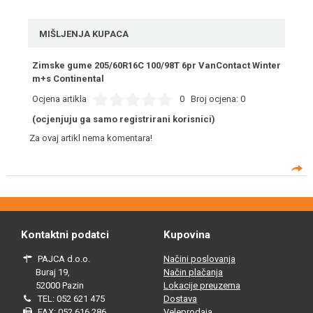
MIŠLJENJA KUPACA
Zimske gume 205/60R16C 100/98T 6pr VanContact Winter
m+s Continental
Ocjena artikla
0
Broj ocjena:
0
(ocjenjuju ga samo registrirani korisnici)
Za ovaj artikl nema komentara!
Kontaktni podatci
Kupovina
PAJCA d.o.o.
Načini poslovanja
Buraj 19,
Način plačanja
52000 Pazin
Lokacije preuzema
TEL: 052 621 475
Dostava
FAX: 052 616 286
Veleprodaja