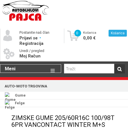
Postanite naš član
0
Košarica
Košarica
Prijavi se
0,00 €
Registracija
Uredi / pregled
Moj Račun
Meni
Gume
AUTO-MOTO TRGOVINA
Motorna ulja
Gume
Katalog rezervnih dijelova
Felge
ZIMSKE GUME 205/60R16C 100/98T
6PR VANCONTACT WINTER M+S