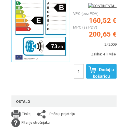
VPC (bez PDV)
160,52 €
MPC (sa PDV)
200,65 €
242009
Zaliha: 4 ili više
Dodaj u
košaricu
OSTALO
Pošalji prijatelju
Tiskaj
Pitanje stručnjaku: