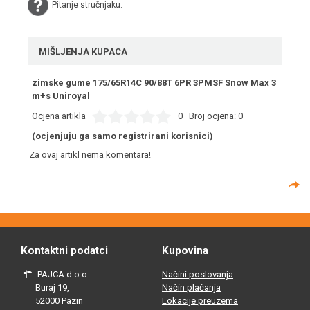
Pitanje stručnjaku:
MIŠLJENJA KUPACA
zimske gume 175/65R14C 90/88T 6PR 3PMSF Snow Max 3
m+s Uniroyal
Ocjena artikla
0
Broj ocjena:
0
(ocjenjuju ga samo registrirani korisnici)
Za ovaj artikl nema komentara!
Kontaktni podatci
Kupovina
PAJCA d.o.o.
Načini poslovanja
Buraj 19,
Način plačanja
52000 Pazin
Lokacije preuzema