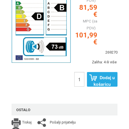
PDV)
81,59
€
MPC (sa
PDV)
101,99
€
269270
Zaliha: 4 ili više
Dodaj u
košaricu
OSTALO
Pošalji prijatelju
Tiskaj