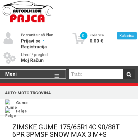
Postanite naš član
0
Košarica
Košarica
Prijavi se
0,00 €
Registracija
Uredi / pregled
Moj Račun
Meni
Gume
AUTO-MOTO TRGOVINA
Motorna ulja
Gume
Katalog rezervnih dijelova
Felge
ZIMSKE GUME 175/65R14C 90/88T
6PR 3PMSF SNOW MAX 3 M+S