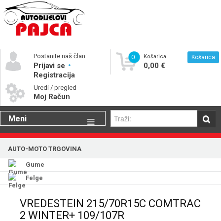
Postanite naš član
0
Košarica
Košarica
Prijavi se
0,00 €
Registracija
Uredi / pregled
Moj Račun
Meni
Gume
AUTO-MOTO TRGOVINA
Motorna ulja
Gume
Katalog rezervnih dijelova
Felge
VREDESTEIN 215/70R15C COMTRAC
2 WINTER+ 109/107R