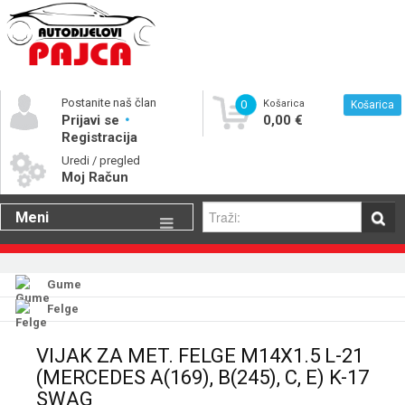
Postanite naš član
0
Košarica
Košarica
Prijavi se
0,00 €
Registracija
Uredi / pregled
Moj Račun
Meni
Gume
Motorna ulja
Gume
Felge
Katalog rezervnih dijelova
VIJAK ZA MET. FELGE M14X1.5 L-21
(MERCEDES A(169), B(245), C, E) K-17
SWAG