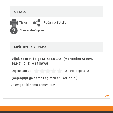
OSTALO
Pošalji prijatelju
Tiskaj
Pitanje stručnjaku:
MIŠLJENJA KUPACA
Vijak za met. felge M14x1.5 L-21 (Mercedes A(169),
B(245), C, E) K-17 SWAG
Ocjena artikla
0
Broj ocjena:
0
(ocjenjuju ga samo registrirani korisnici)
Za ovaj artikl nema komentara!