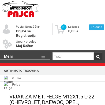
Postanite naš član
0
Košarica
Košarica
Prijavi se
0,00 €
Registracija
Uredi / pregled
Moj Račun
Meni
Gume
AUTO-MOTO TRGOVINA
Motorna ulja
Gume
Katalog rezervnih dijelova
Felge
VIJAK ZA MET. FELGE M12X1.5 L-22
(CHEVROLET, DAEWOO, OPEL,