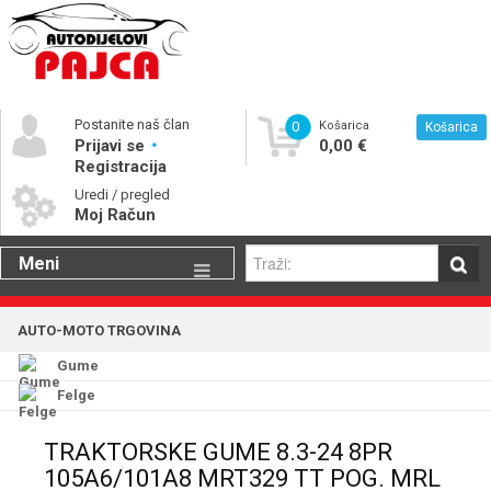
Postanite naš član
0
Košarica
Košarica
Prijavi se
0,00 €
Registracija
Uredi / pregled
Moj Račun
Meni
Gume
AUTO-MOTO TRGOVINA
Motorna ulja
Gume
Katalog rezervnih dijelova
Felge
TRAKTORSKE GUME 8.3-24 8PR
105A6/101A8 MRT329 TT POG. MRL