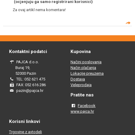
(ocjenjuju ga samo registrirani korisnici)
Za ovaj artikl nema komentara!
Kontaktni podatci
Kupovina
PAJCA d.o.o.
Načini poslovanja
Buraj 19,
Način plačanja
52000 Pazin
Lokacije preuzema
TEL: 052 621 475
Dostava
FAX: 052 616 286
Veleprodaja
pazin@pajca.hr
Pratite nas
Facebook
www.pajca.hr
Korisni linkovi
Trgovine z avtodeli