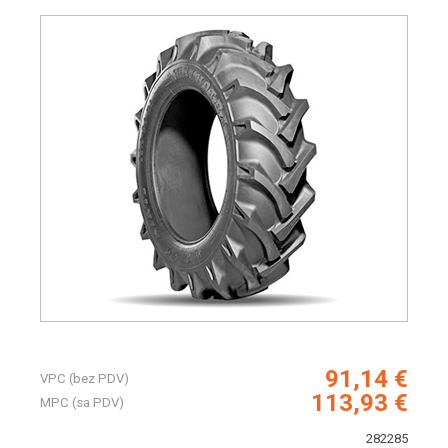
91,14 €
VPC (bez PDV)
113,93 €
MPC (sa PDV)
282285