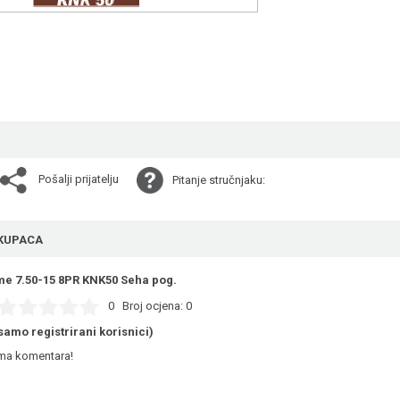
Pošalji prijatelju
Pitanje stručnjaku:
KUPACA
me 7.50-15 8PR KNK50 Seha pog.
0
Broj ocjena:
0
samo registrirani korisnici)
ema komentara!