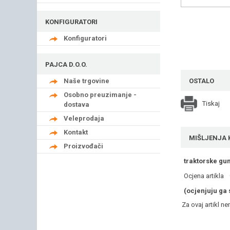
KONFIGURATORI
Konfiguratori
PAJCA D.O.O.
Naše trgovine
OSTALO
Osobno preuzimanje -
Tiskaj
dostava
Veleprodaja
Kontakt
MIŠLJENJA 
Proizvođači
traktorske gu
Ocjena artikla
(ocjenjuju ga 
Za ovaj artikl n