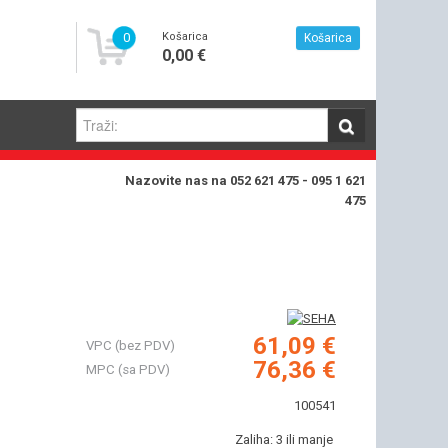
0
Košarica
Košarica
0,00 €
Nazovite nas na 052 621 475 - 095 1 621
475
61,09 €
VPC (bez PDV)
76,36 €
MPC (sa PDV)
100541
Zaliha: 3 ili manje