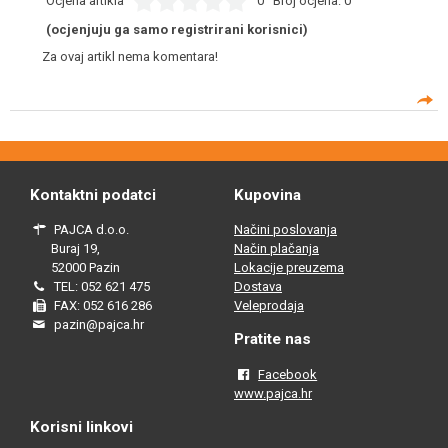
Ocjena artikla
0
Broj ocjena:
0
(ocjenjuju ga samo registrirani korisnici)
Za ovaj artikl nema komentara!
Kontaktni podatci
Kupovina
PAJCA d.o.o.
Načini poslovanja
Buraj 19,
Način plačanja
52000 Pazin
Lokacije preuzema
TEL: 052 621 475
Dostava
FAX: 052 616 286
Veleprodaja
pazin@pajca.hr
Pratite nas
Facebook
www.pajca.hr
Korisni linkovi