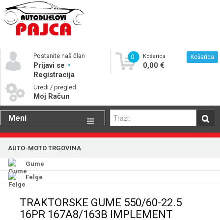
Postanite naš član
0
Košarica
Košarica
Prijavi se
0,00 €
Registracija
Uredi / pregled
Moj Račun
Meni
Gume
AUTO-MOTO TRGOVINA
Motorna ulja
Gume
Katalog rezervnih dijelova
Felge
TRAKTORSKE GUME 550/60-22.5
16PR 167A8/163B IMPLEMENT