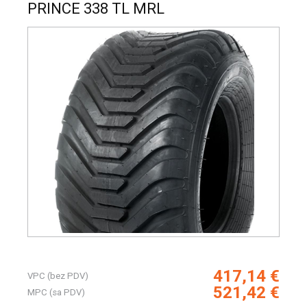
PRINCE 338 TL MRL
417,14 €
VPC (bez PDV)
521,42 €
MPC (sa PDV)