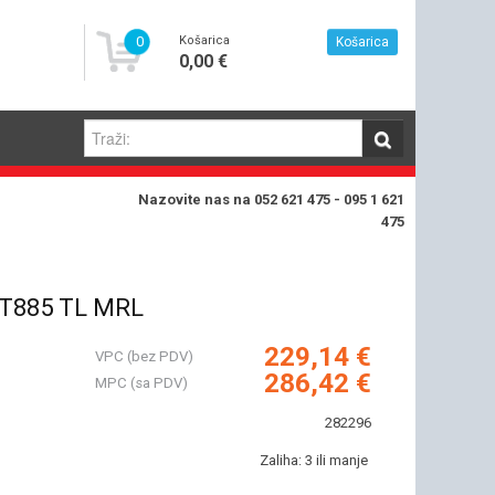
0
Košarica
Košarica
0,00 €
Nazovite nas na 052 621 475 - 095 1 621
475
T885 TL MRL
229,14 €
VPC (bez PDV)
286,42 €
MPC (sa PDV)
282296
Zaliha: 3 ili manje