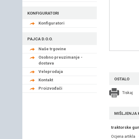
KONFIGURATORI
Konfiguratori
PAJCA D.O.O.
Naše trgovine
Osobno preuzimanje -
dostava
Veleprodaja
OSTALO
Kontakt
Proizvođači
Tiskaj
MIŠLJENJA 
traktorske gu
Ocjena artikla