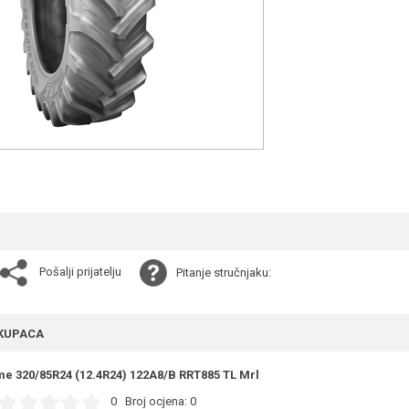
Pošalji prijatelju
Pitanje stručnjaku:
KUPACA
me 320/85R24 (12.4R24) 122A8/B RRT885 TL Mrl
0
Broj ocjena:
0