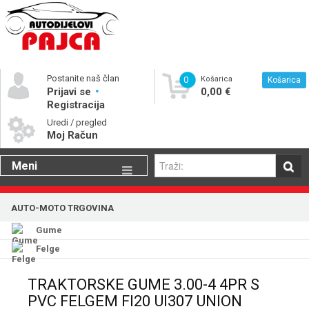
Postanite naš član
0
Košarica
Košarica
Prijavi se
0,00 €
Registracija
Uredi / pregled
Moj Račun
Meni
Gume
AUTO-MOTO TRGOVINA
Motorna ulja
Gume
Katalog rezervnih dijelova
Felge
TRAKTORSKE GUME 3.00-4 4PR S
PVC FELGEM FI20 UI307 UNION