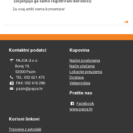
(ocjenjuju ga samo registrirani korisnici)
Za ovaj artikl nema komentara!
Kontaktni podatci
Kupovina
PAJCA d.o.o.
Načini poslovanja
Buraj 19,
Način plačanja
52000 Pazin
Lokacije preuzema
TEL: 052 621 475
Dostava
FAX: 052 616 286
Veleprodaja
pazin@pajca.hr
Pratite nas
Facebook
www.pajca.hr
Korisni linkovi
Trgovine z avtodeli