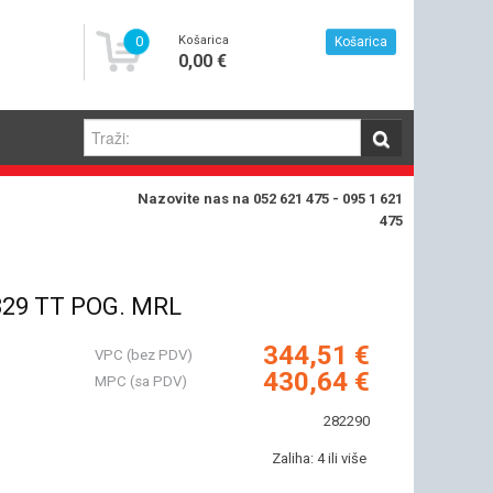
0
Košarica
Košarica
0,00 €
Nazovite nas na 052 621 475 - 095 1 621
475
29 TT POG. MRL
344,51 €
VPC (bez PDV)
430,64 €
MPC (sa PDV)
282290
Zaliha: 4 ili više