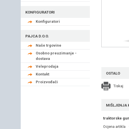
KONFIGURATORI
Konfiguratori
PAJCA D.O.O.
Naše trgovine
Osobno preuzimanje -
dostava
Veleprodaja
OSTALO
Kontakt
Proizvođači
Tiskaj
MIŠLJENJA 
traktorske gu
Ocjena artikla