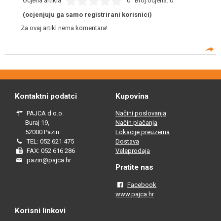
Ocjena artikla
0
Broj ocjena:
0
(ocjenjuju ga samo registrirani korisnici)
Za ovaj artikl nema komentara!
Kontaktni podatci
Kupovina
PAJCA d.o.o.
Načini poslovanja
Buraj 19,
Način plačanja
52000 Pazin
Lokacije preuzema
TEL: 052 621 475
Dostava
FAX: 052 616 286
Veleprodaja
pazin@pajca.hr
Pratite nas
Facebook
www.pajca.hr
Korisni linkovi