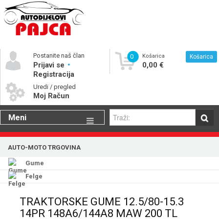
Postanite naš član
0
Košarica
Košarica
Prijavi se
0,00 €
Registracija
Uredi / pregled
Moj Račun
Meni
Gume
AUTO-MOTO TRGOVINA
Motorna ulja
Gume
Katalog rezervnih dijelova
Felge
TRAKTORSKE GUME 12.5/80-15.3
14PR 148A6/144A8 MAW 200 TL