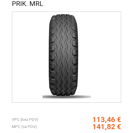
PRIK. MRL
113,46 €
VPC (bez PDV)
141,82 €
MPC (sa PDV)