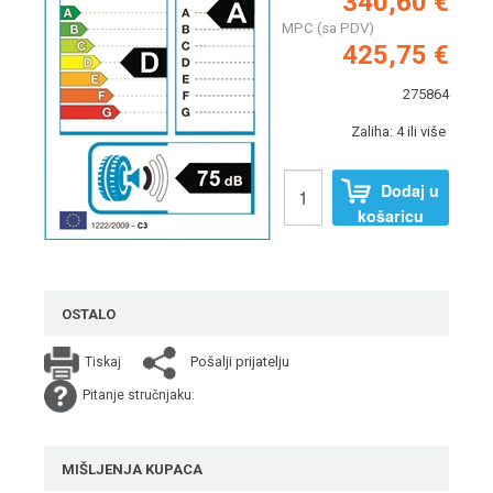
340,60 €
MPC (sa PDV)
425,75 €
275864
Zaliha: 4 ili više
Dodaj u
košaricu
OSTALO
Pošalji prijatelju
Tiskaj
Pitanje stručnjaku:
MIŠLJENJA KUPACA