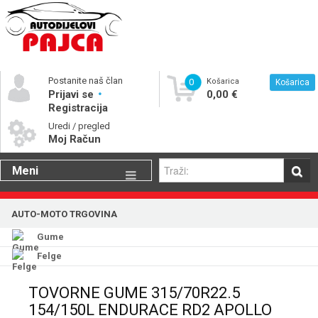
Postanite naš član
0
Košarica
Košarica
Prijavi se
0,00 €
Registracija
Uredi / pregled
Moj Račun
Meni
Gume
AUTO-MOTO TRGOVINA
Motorna ulja
Gume
Katalog rezervnih dijelova
Felge
TOVORNE GUME 315/70R22.5
154/150L ENDURACE RD2 APOLLO