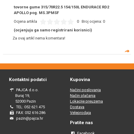
tovorne gume 315/70R22.5 154/150L ENDURACE RD2
APOLLO pog. MS.3PMSF
Ocjena artikla
0
Broj ocjena:
0
(ocjenjuju ga samo registrirani korisnici)
Za ovaj artikl nema komentara!
Kontaktni podatci
Kupovina
PAJCA d.o.o.
Načini poslovanja
Buraj 19,
Način plačanja
52000 Pazin
Lokacije preuzema
TEL: 052 621 475
Dostava
FAX: 052 616 286
Veleprodaja
pazin@pajca.hr
Pratite nas
Facebook