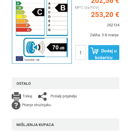
202,56 €
MPC (sa PDV)
253,20 €
262134
Zaliha: 3 ili manje
Dodaj u
košaricu
OSTALO
Pošalji prijatelju
Tiskaj
Pitanje stručnjaku:
MIŠLJENJA KUPACA