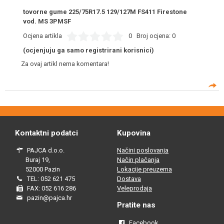
tovorne gume 225/75R17.5 129/127M FS411 Firestone
vod. MS 3PMSF
Ocjena artikla
0
Broj ocjena:
0
(ocjenjuju ga samo registrirani korisnici)
Za ovaj artikl nema komentara!
Kontaktni podatci
Kupovina
PAJCA d.o.o.
Načini poslovanja
Buraj 19,
Način plačanja
52000 Pazin
Lokacije preuzema
TEL: 052 621 475
Dostava
FAX: 052 616 286
Veleprodaja
pazin@pajca.hr
Pratite nas
Facebook