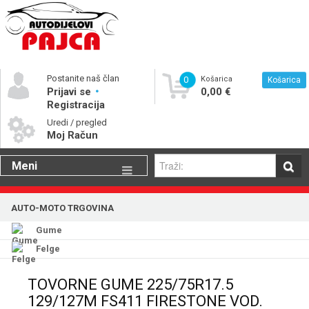
Postanite naš član
0
Košarica
Košarica
Prijavi se
0,00 €
Registracija
Uredi / pregled
Moj Račun
Meni
Gume
AUTO-MOTO TRGOVINA
Motorna ulja
Gume
Katalog rezervnih dijelova
Felge
TOVORNE GUME 225/75R17.5
129/127M FS411 FIRESTONE VOD.