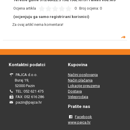
Ocjena artikla
0
Broj ocjena:
0
(ocjenjuju ga samo registrirani korisnici)
Za ovaj artikl nema komentara!
Kontaktni podatci
Kupovina
PAJCA d.o.o.
Načini poslovanja
Buraj 19,
Način plačanja
52000 Pazin
Lokacije preuzema
TEL: 052 621 475
Dostava
FAX: 052 616 286
Veleprodaja
pazin@pajca.hr
Pratite nas
Facebook
www.pajca.hr