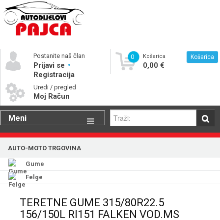
Postanite naš član
0
Košarica
Košarica
Prijavi se
0,00 €
Registracija
Uredi / pregled
Moj Račun
Meni
Gume
AUTO-MOTO TRGOVINA
Motorna ulja
Gume
Katalog rezervnih dijelova
Felge
TERETNE GUME 315/80R22.5
156/150L RI151 FALKEN VOD.MS