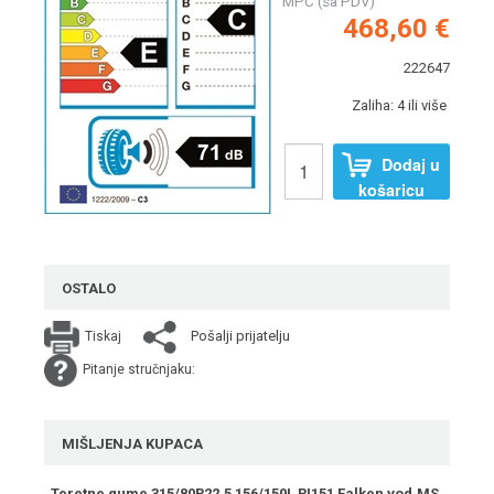
MPC (sa PDV)
468,60 €
222647
Zaliha: 4 ili više
Dodaj u
košaricu
OSTALO
Pošalji prijatelju
Tiskaj
Pitanje stručnjaku:
MIŠLJENJA KUPACA
Teretne gume 315/80R22.5 156/150L RI151 Falken vod.MS