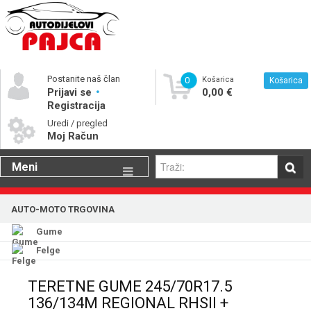
Postanite naš član
0
Košarica
Košarica
Prijavi se
0,00 €
Registracija
Uredi / pregled
Moj Račun
Meni
Gume
AUTO-MOTO TRGOVINA
Motorna ulja
Gume
Katalog rezervnih dijelova
Felge
TERETNE GUME 245/70R17.5
136/134M REGIONAL RHSII +