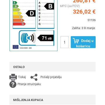
260,81 €
MPC (sa PDV)
326,02 €
51136
Zaliha: 3 ili manje
Dodaj u
košaricu
OSTALO
Pošalji prijatelju
Tiskaj
Pitanje stručnjaku:
MIŠLJENJA KUPACA