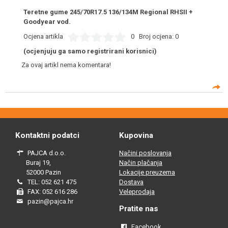
Teretne gume 245/70R17.5 136/134M Regional RHSII +
Goodyear vod.
Ocjena artikla
0
Broj ocjena:
0
(ocjenjuju ga samo registrirani korisnici)
Za ovaj artikl nema komentara!
Kontaktni podatci
Kupovina
PAJCA d.o.o.
Načini poslovanja
Buraj 19,
Način plačanja
52000 Pazin
Lokacije preuzema
TEL: 052 621 475
Dostava
FAX: 052 616 286
Veleprodaja
pazin@pajca.hr
Pratite nas
Facebook