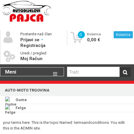
Postanite naš član
0
Košarica
Košarica
Prijavi se
0,00 €
Registracija
Uredi / pregled
Moj Račun
Meni
Gume
AUTO-MOTO TRGOVINA
Motorna ulja
Gume
Katalog rezervnih dijelova
Felge
your terms here. This is the topic Named: termsandconditions. You edit
this in the ADMIN site.