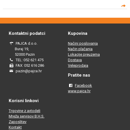
Kontaktni podatci
Kupovina
PAJCA d.o.o.
Načini poslovanja
Buraj 19,
Način plačanja
52000 Pazin
Lokacije preuzema
TEL: 052 621 475
Dostava
FAX: 052 616 286
Veleprodaja
pazin@pajca.hr
Pratite nas
Facebook
www.pajca.hr
Korisni linkovi
Trgovine z avtodeli
Mreža servisov B.H.S.
Zaposlitev
Kontakt