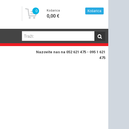
0
Košarica
Košarica
0,00 €
Nazovite nas na 052 621 475 - 095 1 621
475