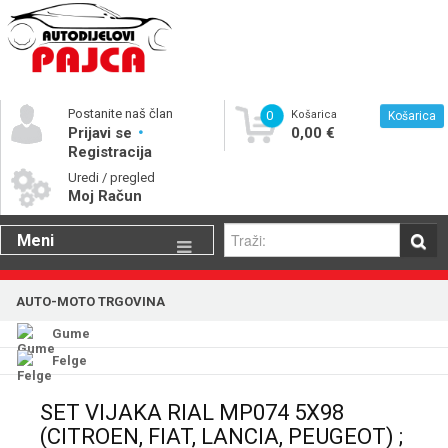
Postanite naš član
0
Košarica
Košarica
Prijavi se
0,00 €
Registracija
Uredi / pregled
Moj Račun
Meni
Gume
AUTO-MOTO TRGOVINA
Motorna ulja
Gume
Katalog rezervnih dijelova
Felge
SET VIJAKA RIAL MP074 5X98
(CITROEN, FIAT, LANCIA, PEUGEOT) ;