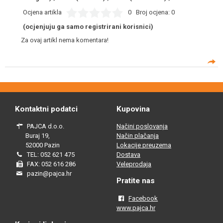
Ocjena artikla
0
Broj ocjena:
0
(ocjenjuju ga samo registrirani korisnici)
Za ovaj artikl nema komentara!
Kontaktni podatci
Kupovina
PAJCA d.o.o.
Načini poslovanja
Buraj 19,
Način plačanja
52000 Pazin
Lokacije preuzema
TEL: 052 621 475
Dostava
FAX: 052 616 286
Veleprodaja
pazin@pajca.hr
Pratite nas
Facebook
www.pajca.hr