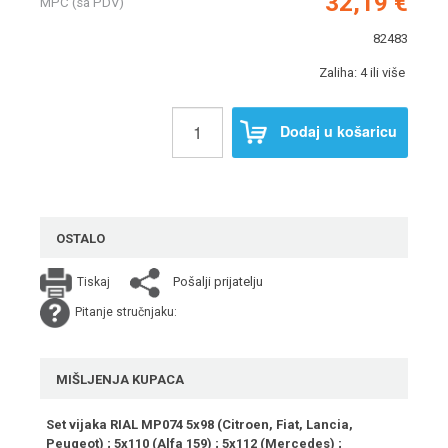
32,19 €
MPC (sa PDV)
82483
Zaliha: 4 ili više
Dodaj u košaricu
OSTALO
Pošalji prijatelju
Tiskaj
Pitanje stručnjaku:
MIŠLJENJA KUPACA
Set vijaka RIAL MP074 5x98 (Citroen, Fiat, Lancia,
Peugeot) ; 5x110 (Alfa 159) ; 5x112 (Mercedes) ;