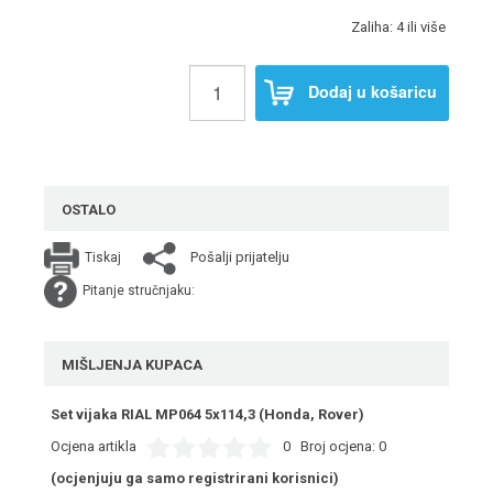
Zaliha: 4 ili više
Dodaj u košaricu
OSTALO
Pošalji prijatelju
Tiskaj
Pitanje stručnjaku:
MIŠLJENJA KUPACA
Set vijaka RIAL MP064 5x114,3 (Honda, Rover)
Ocjena artikla
0
Broj ocjena:
0
(ocjenjuju ga samo registrirani korisnici)