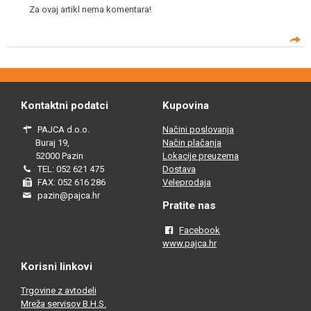
Za ovaj artikl nema komentara!
Kontaktni podatci
Kupovina
PAJCA d.o.o.
Načini poslovanja
Buraj 19,
Način plačanja
52000 Pazin
Lokacije preuzema
TEL: 052 621 475
Dostava
FAX: 052 616 286
Veleprodaja
pazin@pajca.hr
Pratite nas
Facebook
www.pajca.hr
Korisni linkovi
Trgovine z avtodeli
Mreža servisov B.H.S.