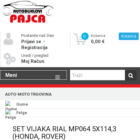
Postanite naš član
0
Košarica
Košarica
Prijavi se
0,00 €
Registracija
Uredi / pregled
Moj Račun
Meni
Gume
AUTO-MOTO TRGOVINA
Motorna ulja
Gume
Katalog rezervnih dijelova
Felge
SET VIJAKA RIAL MP064 5X114,3
(HONDA, ROVER)