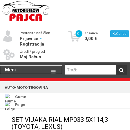
Postanite naš član
0
Košarica
Košarica
Prijavi se
0,00 €
Registracija
Uredi / pregled
Moj Račun
Meni
Gume
AUTO-MOTO TRGOVINA
Motorna ulja
Gume
Katalog rezervnih dijelova
Felge
SET VIJAKA RIAL MP033 5X114,3
(TOYOTA, LEXUS)