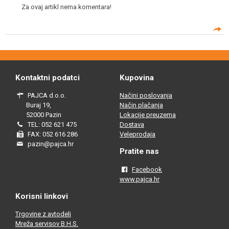
Za ovaj artikl nema komentara!
Kontaktni podatci
Kupovina
PAJCA d.o.o.
Načini poslovanja
Buraj 19,
Način plačanja
52000 Pazin
Lokacije preuzema
TEL: 052 621 475
Dostava
FAX: 052 616 286
Veleprodaja
pazin@pajca.hr
Pratite nas
Facebook
www.pajca.hr
Korisni linkovi
Trgovine z avtodeli
Mreža servisov B.H.S.