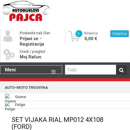
Postanite naš član
0
Košarica
Košarica
Prijavi se
0,00 €
Registracija
Uredi / pregled
Moj Račun
Meni
Gume
AUTO-MOTO TRGOVINA
Motorna ulja
Gume
Katalog rezervnih dijelova
Felge
SET VIJAKA RIAL MP012 4X108
(FORD)