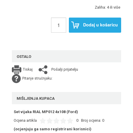
Zaliha: 4 ili više
Dodaj u košaricu
OSTALO
Pošalji prijatelju
Tiskaj
Pitanje stručnjaku:
MIŠLJENJA KUPACA
Set vijaka RIAL MP012 4x108 (Ford)
Ocjena artikla
0
Broj ocjena:
0
(ocjenjuju ga samo registrirani korisnici)