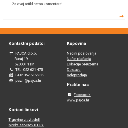
Za ovaj artikl nema komentara!
Kontaktni podatci
Kupovina
PAJCA d.o.o.
Načini poslovanja
Buraj 19,
Način plačanja
52000 Pazin
Lokacije preuzema
TEL: 052 621 475
Dostava
FAX: 052 616 286
Veleprodaja
pazin@pajca.hr
Pratite nas
Facebook
www.pajca.hr
Korisni linkovi
Trgovine z avtodeli
Mreža servisov B.H.S.