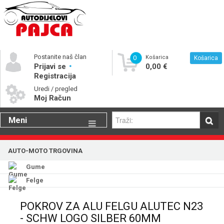
Postanite naš član
0
Košarica
Košarica
Prijavi se
0,00 €
Registracija
Uredi / pregled
Moj Račun
Meni
Gume
AUTO-MOTO TRGOVINA
Motorna ulja
Gume
Katalog rezervnih dijelova
Felge
POKROV ZA ALU FELGU ALUTEC N23
- SCHW LOGO SILBER 60MM