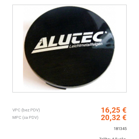
16,25 €
VPC (bez PDV)
20,32 €
MPC (sa PDV)
181345