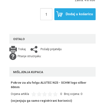
Zaliha: 4 ili više
Dodaj u košaricu
OSTALO
Pošalji prijatelju
Tiskaj
Pitanje stručnjaku:
MIŠLJENJA KUPACA
Pokrov za alu felgu ALUTEC N23 - SCHW logo silber
60mm
Ocjena artikla
0
Broj ocjena:
0
(ocjenjuju ga samo registrirani korisnici)