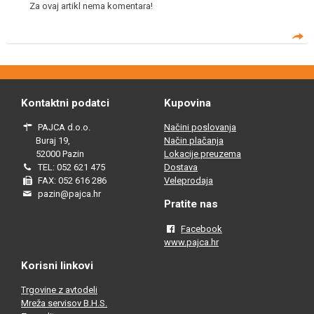
Za ovaj artikl nema komentara!
Kontaktni podatci
Kupovina
PAJCA d.o.o.
Načini poslovanja
Buraj 19,
Način plačanja
52000 Pazin
Lokacije preuzema
TEL: 052 621 475
Dostava
FAX: 052 616 286
Veleprodaja
pazin@pajca.hr
Pratite nas
Facebook
www.pajca.hr
Korisni linkovi
Trgovine z avtodeli
Mreža servisov B.H.S.