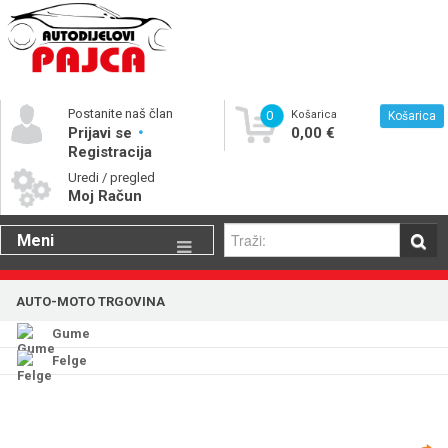
Postanite naš član
0
Košarica
Košarica
Prijavi se
0,00 €
Registracija
Uredi / pregled
Moj Račun
Meni
Gume
AUTO-MOTO TRGOVINA
Motorna ulja
Gume
Katalog rezervnih dijelova
Felge