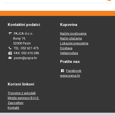
Kontaktni podatci
Kupovina
PAJCA d.o.o.
Načini poslovanja
Buraj 19,
Način plačanja
52000 Pazin
Lokacije preuzema
TEL: 052 621 475
Dostava
FAX: 052 616 286
Veleprodaja
pazin@pajca.hr
Pratite nas
Facebook
www.pajca.hr
Korisni linkovi
Trgovine z avtodeli
Mreža servisov B.H.S.
Zaposlitev
Kontakt