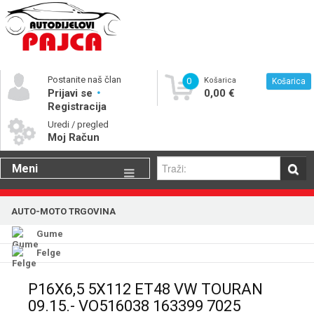
Postanite naš član
0
Košarica
Košarica
Prijavi se
0,00 €
Registracija
Uredi / pregled
Moj Račun
Meni
Gume
AUTO-MOTO TRGOVINA
Motorna ulja
Gume
Katalog rezervnih dijelova
Felge
P16X6,5 5X112 ET48 VW TOURAN
09.15.- VO516038 163399 7025