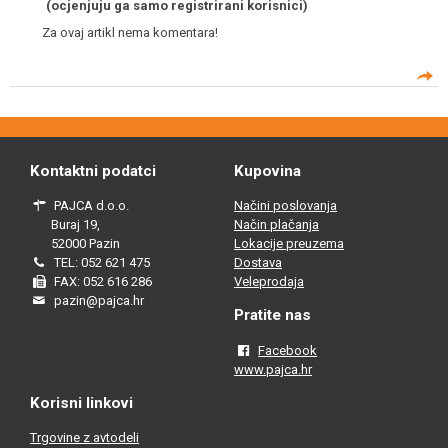
(ocjenjuju ga samo registrirani korisnici)
Za ovaj artikl nema komentara!
Kontaktni podatci
Kupovina
PAJCA d.o.o.
Načini poslovanja
Buraj 19,
Način plačanja
52000 Pazin
Lokacije preuzema
TEL: 052 621 475
Dostava
FAX: 052 616 286
Veleprodaja
pazin@pajca.hr
Pratite nas
Facebook
www.pajca.hr
Korisni linkovi
Trgovine z avtodeli