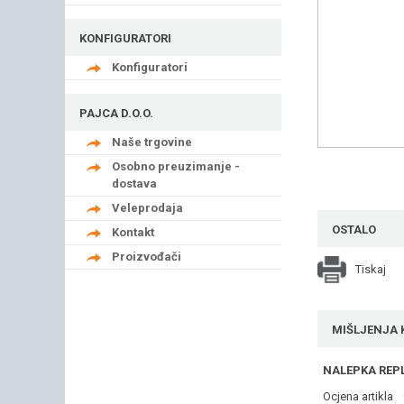
KONFIGURATORI
Konfiguratori
PAJCA D.O.O.
Naše trgovine
Osobno preuzimanje -
dostava
Veleprodaja
OSTALO
Kontakt
Proizvođači
Tiskaj
MIŠLJENJA 
NALEPKA REPL
Ocjena artikla