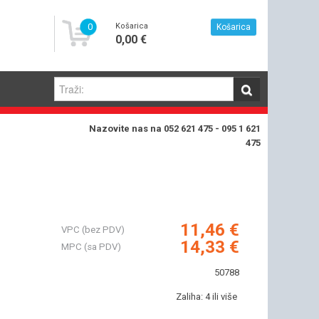
0
Košarica
Košarica
0,00 €
Nazovite nas na 052 621 475 - 095 1 621
475
11,46 €
VPC (bez PDV)
14,33 €
MPC (sa PDV)
50788
Zaliha: 4 ili više