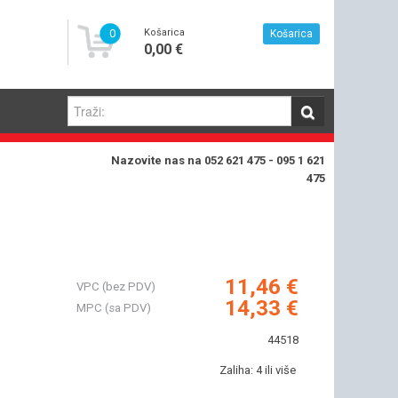
0
Košarica
Košarica
0,00 €
Nazovite nas na 052 621 475 - 095 1 621
475
11,46 €
VPC (bez PDV)
14,33 €
MPC (sa PDV)
44518
Zaliha: 4 ili više