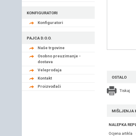
KONFIGURATORI
Konfiguratori
PAJCA D.O.O.
Naše trgovine
Osobno preuzimanje -
dostava
Veleprodaja
OSTALO
Kontakt
Proizvođači
Tiskaj
MIŠLJENJA 
NALEPKA REP
Ocjena artikla