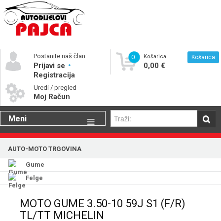
Postanite naš član
0
Košarica
Košarica
Prijavi se
0,00 €
Registracija
Uredi / pregled
Moj Račun
Meni
Gume
AUTO-MOTO TRGOVINA
Motorna ulja
Gume
Katalog rezervnih dijelova
Felge
MOTO GUME 3.50-10 59J S1 (F/R)
TL/TT MICHELIN