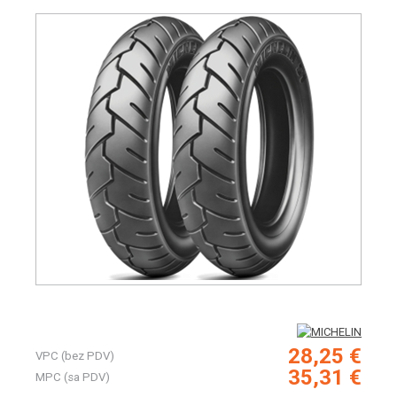
28,25 €
VPC (bez PDV)
35,31 €
MPC (sa PDV)