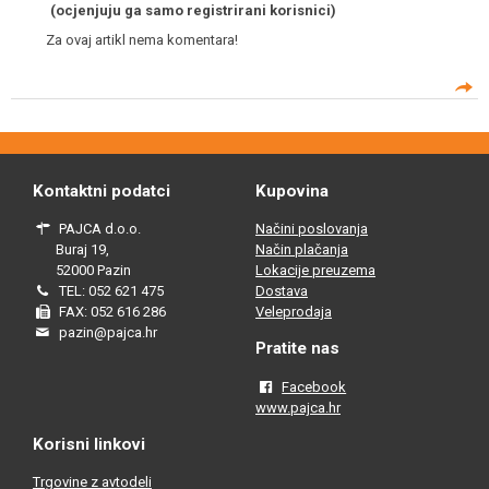
(ocjenjuju ga samo registrirani korisnici)
Za ovaj artikl nema komentara!
Kontaktni podatci
Kupovina
PAJCA d.o.o.
Načini poslovanja
Buraj 19,
Način plačanja
52000 Pazin
Lokacije preuzema
TEL: 052 621 475
Dostava
FAX: 052 616 286
Veleprodaja
pazin@pajca.hr
Pratite nas
Facebook
www.pajca.hr
Korisni linkovi
Trgovine z avtodeli