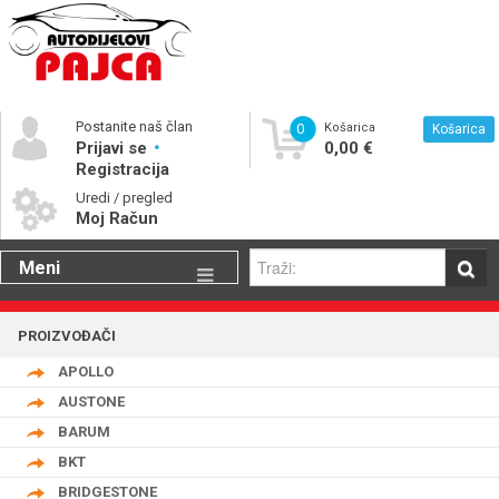
Postanite naš član
0
Košarica
Košarica
Prijavi se
0,00 €
Registracija
Uredi / pregled
Moj Račun
Meni
Gume
PROIZVOĐAČI
Motorna ulja
APOLLO
Katalog rezervnih dijelova
AUSTONE
BARUM
BKT
BRIDGESTONE