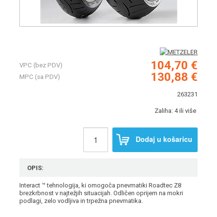
104,70 €
VPC (bez PDV)
130,88 €
MPC (sa PDV)
263231
Zaliha: 4 ili više
Dodaj u košaricu
OPIS:
Interact ™ tehnologija, ki omogoča pnevmatiki Roadtec Z8
brezkrbnost v najtežjih situacijah. Odličen oprijem na mokri
podlagi, zelo vodljiva in trpežna pnevmatika.