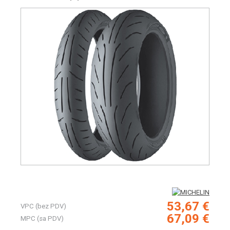
53,67 €
VPC (bez PDV)
67,09 €
MPC (sa PDV)