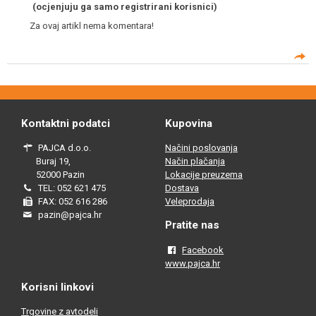
(ocjenjuju ga samo registrirani korisnici)
Za ovaj artikl nema komentara!
Kontaktni podatci
Kupovina
PAJCA d.o.o.
Načini poslovanja
Buraj 19,
Način plačanja
52000 Pazin
Lokacije preuzema
TEL: 052 621 475
Dostava
FAX: 052 616 286
Veleprodaja
pazin@pajca.hr
Pratite nas
Facebook
www.pajca.hr
Korisni linkovi
Trgovine z avtodeli