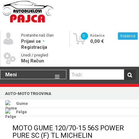
Postanite naš član
0
Košarica
Košarica
Prijavi se
0,00 €
Registracija
Uredi / pregled
Moj Račun
Meni
Gume
AUTO-MOTO TRGOVINA
Motorna ulja
Gume
Katalog rezervnih dijelova
Felge
MOTO GUME 120/70-15 56S POWER
PURE SC (F) TL MICHELIN