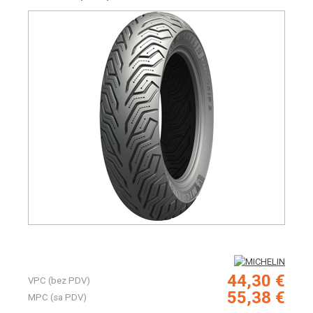
44,30 €
VPC (bez PDV)
55,38 €
MPC (sa PDV)