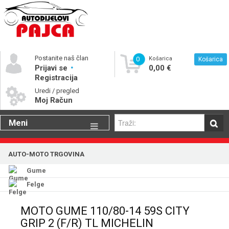
Postanite naš član
0
Košarica
Košarica
Prijavi se
0,00 €
Registracija
Uredi / pregled
Moj Račun
Meni
Gume
AUTO-MOTO TRGOVINA
Motorna ulja
Gume
Katalog rezervnih dijelova
Felge
MOTO GUME 110/80-14 59S CITY
GRIP 2 (F/R) TL MICHELIN