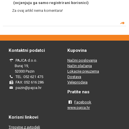
(ocjenjuju ga samo registrirani korisnici)
Za ovaj artikl nema komentara!
Kontaktni podatci
Kupovina
PAJCA d.o.o.
Načini poslovanja
Buraj 19,
Način plačanja
52000 Pazin
Lokacije preuzema
TEL: 052 621 475
Dostava
FAX: 052 616 286
Veleprodaja
pazin@pajca.hr
Pratite nas
Facebook
www.pajca.hr
Korisni linkovi
Trgovine z avtodeli