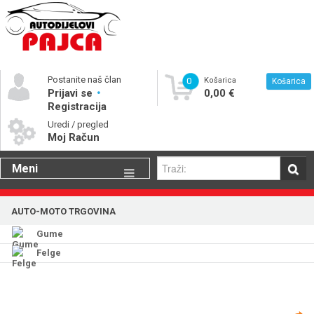
Postanite naš član
0
Košarica
Košarica
Prijavi se
0,00 €
Registracija
Uredi / pregled
Moj Račun
Meni
Gume
AUTO-MOTO TRGOVINA
Motorna ulja
Gume
Katalog rezervnih dijelova
Felge