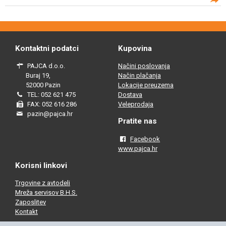
Kontaktni podatci
Kupovina
PAJCA d.o.o.
Načini poslovanja
Buraj 19,
Način plačanja
52000 Pazin
Lokacije preuzema
TEL: 052 621 475
Dostava
FAX: 052 616 286
Veleprodaja
pazin@pajca.hr
Pratite nas
Facebook
www.pajca.hr
Korisni linkovi
Trgovine z avtodeli
Mreža servisov B.H.S.
Zaposlitev
Kontakt