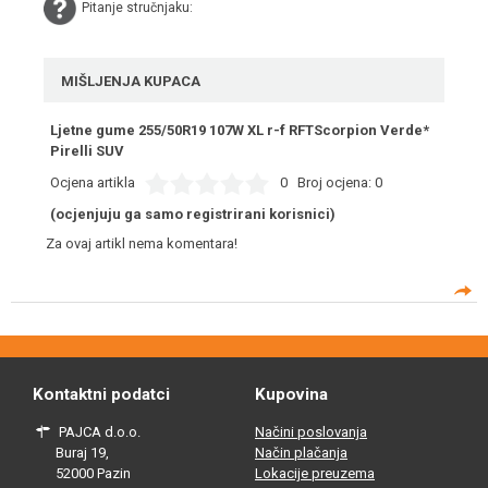
Pitanje stručnjaku:
MIŠLJENJA KUPACA
Ljetne gume 255/50R19 107W XL r-f RFTScorpion Verde*
Pirelli SUV
Ocjena artikla
0
Broj ocjena:
0
(ocjenjuju ga samo registrirani korisnici)
Za ovaj artikl nema komentara!
Kontaktni podatci
Kupovina
PAJCA d.o.o.
Načini poslovanja
Buraj 19,
Način plačanja
52000 Pazin
Lokacije preuzema