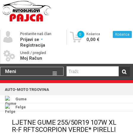
Postanite naš član
0
Košarica
Košarica
Prijavi se
0,00 €
Registracija
Uredi / pregled
Moj Račun
Meni
Gume
AUTO-MOTO TRGOVINA
Motorna ulja
Gume
Katalog rezervnih dijelova
Felge
LJETNE GUME 255/50R19 107W XL
R-F RFTSCORPION VERDE* PIRELLI