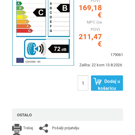
PDV)
169,18
€
MPC (sa
PDV)
211,47
€
179061
Zaliha: 22 kom 13.8.2026
Dodaj u
košaricu
OSTALO
Pošalji prijatelju
Tiskaj