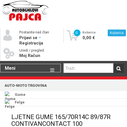
Postanite naš član
0
Košarica
Košarica
Prijavi se
0,00 €
Registracija
Uredi / pregled
Moj Račun
Meni
Gume
AUTO-MOTO TRGOVINA
Motorna ulja
Gume
Katalog rezervnih dijelova
Felge
LJETNE GUME 165/70R14C 89/87R
CONTIVANCONTACT 100