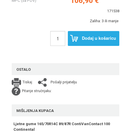
106,90 €
MPC (sa PDV)
171538
Zaliha: 3 ili manje
Dodaj u košaricu
OSTALO
Pošalji prijatelju
Tiskaj
Pitanje stručnjaku:
MIŠLJENJA KUPACA
Ljetne gume 165/70R14C 89/87R ContiVanContact 100
Continental