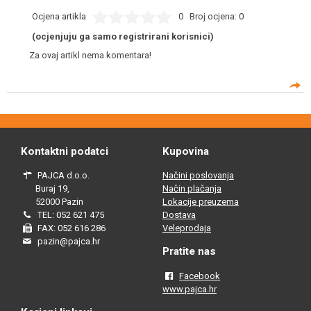
Ocjena artikla
0
Broj ocjena:
0
(ocjenjuju ga samo registrirani korisnici)
Za ovaj artikl nema komentara!
Kontaktni podatci
Kupovina
PAJCA d.o.o.
Načini poslovanja
Buraj 19,
Način plačanja
52000 Pazin
Lokacije preuzema
TEL: 052 621 475
Dostava
FAX: 052 616 286
Veleprodaja
pazin@pajca.hr
Pratite nas
Facebook
www.pajca.hr