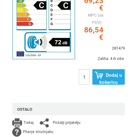
69,23
€
MPC (sa
PDV)
86,54
€
281479
Zaliha: 4 ili više
Dodaj u
košaricu
OSTALO
Pošalji prijatelju
Tiskaj
Pitanje stručnjaku: