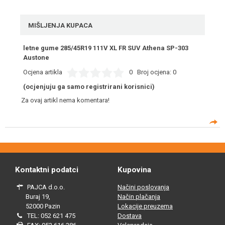
MIŠLJENJA KUPACA
letne gume 285/45R19 111V XL FR SUV Athena SP-303
Austone
Ocjena artikla
0
Broj ocjena:
0
(ocjenjuju ga samo registrirani korisnici)
Za ovaj artikl nema komentara!
Kontaktni podatci
Kupovina
PAJCA d.o.o.
Načini poslovanja
Buraj 19,
Način plačanja
52000 Pazin
Lokacije preuzema
TEL: 052 621 475
Dostava