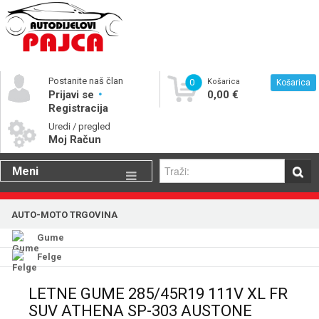
Postanite naš član
0
Košarica
Košarica
Prijavi se
0,00 €
Registracija
Uredi / pregled
Moj Račun
Meni
Gume
AUTO-MOTO TRGOVINA
Motorna ulja
Gume
Katalog rezervnih dijelova
Felge
LETNE GUME 285/45R19 111V XL FR
SUV ATHENA SP-303 AUSTONE