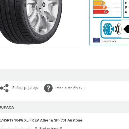
Pošalji prijatelju
Pitanje stručnjaku:
KUPACA
5/45R19 104W XL FR EV Athena SP-701 Austone
0
Broj ocjena:
0