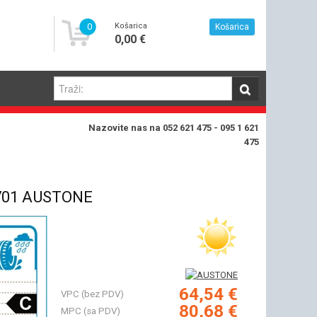
0
Košarica
Košarica
0,00 €
Nazovite nas na 052 621 475 - 095 1 621
475
701 AUSTONE
64,54 €
VPC (bez PDV)
80,68 €
MPC (sa PDV)