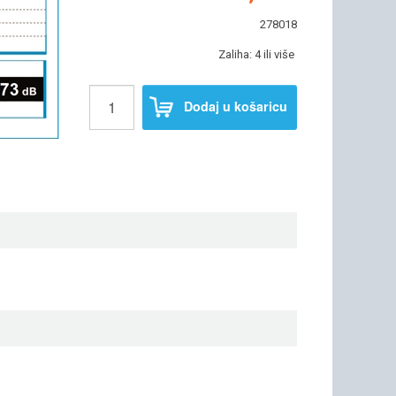
278018
Zaliha: 4 ili više
Dodaj u košaricu