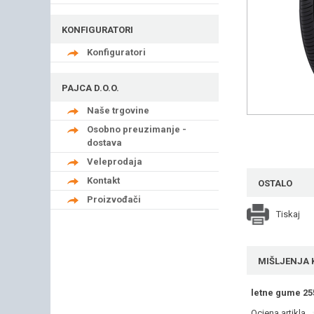
KONFIGURATORI
Konfiguratori
PAJCA D.O.O.
Naše trgovine
Osobno preuzimanje -
dostava
Veleprodaja
Kontakt
OSTALO
Proizvođači
Tiskaj
MIŠLJENJA 
letne gume 25
Ocjena artikla