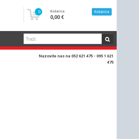
0
Košarica
Košarica
0,00 €
Nazovite nas na 052 621 475 - 095 1 621
475