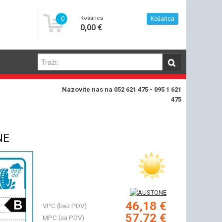
0
Košarica
Košarica
0,00 €
Nazovite nas na 052 621 475 - 095 1 621
475
NE
46,18 €
VPC (bez PDV)
57,72 €
MPC (sa PDV)