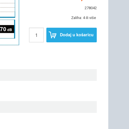
278042
Zaliha: 4 ili više
Dodaj u košaricu