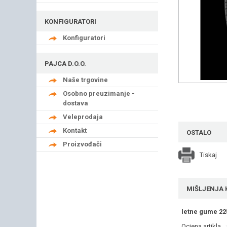
KONFIGURATORI
Konfiguratori
PAJCA D.O.O.
Naše trgovine
Osobno preuzimanje -
dostava
Veleprodaja
Kontakt
OSTALO
Proizvođači
Tiskaj
MIŠLJENJA 
letne gume 22
Ocjena artikla