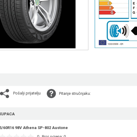
Pošalji prijatelju
Pitanje stručnjaku:
KUPACA
5/60R16 98V Athena SP-802 Austone
0
Broj ocjena:
0